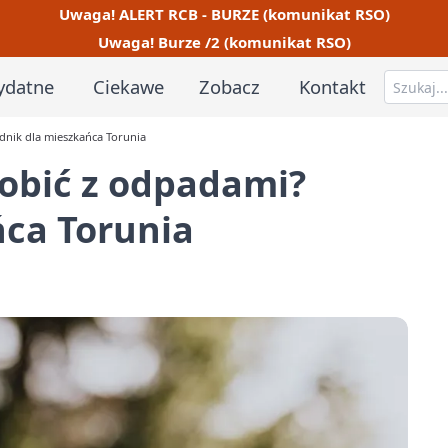
Uwaga! ALERT RCB - BURZE (komunikat RSO)
Uwaga! Burze /2 (komunikat RSO)
ydatne
Ciekawe
Zobacz
Kontakt
dnik dla mieszkańca Torunia
robić z odpadami?
ńca Torunia