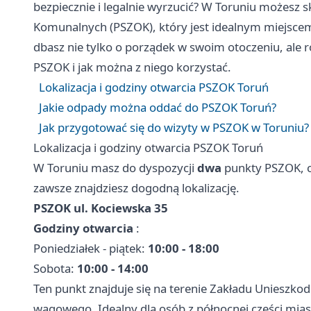
bezpiecznie i legalnie wyrzucić? W Toruniu możesz 
Komunalnych (PSZOK), który jest idealnym miejscem
dbasz nie tylko o porządek w swoim otoczeniu, ale r
PSZOK i jak można z niego korzystać.
Lokalizacja i godziny otwarcia PSZOK Toruń
Jakie odpady można oddać do PSZOK Toruń?
Jak przygotować się do wizyty w PSZOK w Toruniu?
Lokalizacja i godziny otwarcia PSZOK Toruń
W Toruniu masz do dyspozycji
dwa
punkty PSZOK, co
zawsze znajdziesz dogodną lokalizację.
PSZOK ul. Kociewska 35
Godziny otwarcia
:
Poniedziałek - piątek:
10:00 - 18:00
Sobota:
10:00 - 14:00
Ten punkt znajduje się na terenie Zakładu Unieszk
wagowego. Idealny dla osób z północnej części mias