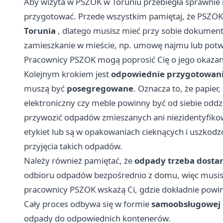
Aby wizyta w PSZOK w Toruniu przebiegła sprawnie 
przygotować. Przede wszystkim pamiętaj, że PSZO
Torunia
, dlatego musisz mieć przy sobie dokumen
zamieszkanie w mieście, np. umowę najmu lub potw
Pracownicy PSZOK mogą poprosić Cię o jego okazan
Kolejnym krokiem jest
odpowiednie przygotowan
muszą być
posegregowane
. Oznacza to, że papier
elektroniczny czy meble powinny być od siebie oddz
przywozić odpadów zmieszanych ani niezidentyfikowa
etykiet lub są w opakowaniach cieknących i uszko
przyjęcia takich odpadów.
Należy również pamiętać, że
odpady trzeba dosta
odbioru odpadów bezpośrednio z domu, więc musisz
pracownicy PSZOK wskażą Ci, gdzie dokładnie powi
Cały proces odbywa się w formie
samoobsługowej
odpady do odpowiednich kontenerów.