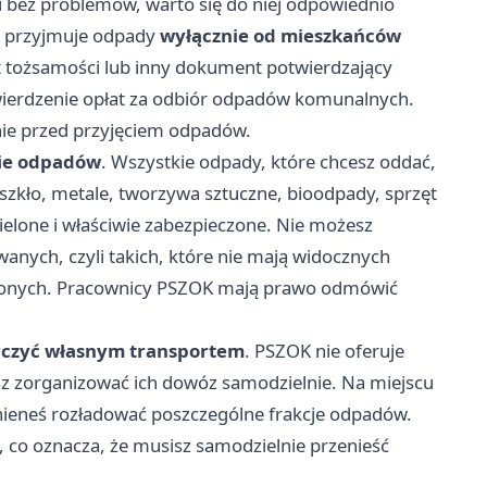
i bez problemów, warto się do niej odpowiednio
K przyjmuje odpady
wyłącznie od mieszkańców
t tożsamości lub inny dokument potwierdzający
ierdzenie opłat za odbiór odpadów komunalnych.
ie przed przyjęciem odpadów.
ie odpadów
. Wszystkie odpady, które chcesz oddać,
, szkło, metale, tworzywa sztuczne, bioodpady, sprzęt
ielone i właściwie zabezpieczone. Nie możesz
nych, czyli takich, które nie mają widocznych
dzonych. Pracownicy PSZOK mają prawo odmówić
rczyć własnym transportem
. PSZOK nie oferuje
 zorganizować ich dowóz samodzielnie. Na miejscu
nieneś rozładować poszczególne frakcje odpadów.
, co oznacza, że musisz samodzielnie przenieść