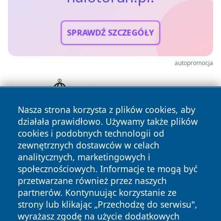
SPRAWDŹ SZCZEGÓŁY
autopromocja
Nasza strona korzysta z plików cookies, aby
działała prawidłowo. Używamy także plików
cookies i podobnych technologii od
zewnętrznych dostawców w celach
analitycznych, marketingowych i
społecznościowych. Informacje te mogą być
przetwarzane również przez naszych
Copyright © 2026 halotorun.pl Wszystkie prawa zastrzeżone.
partnerów. Kontynuując korzystanie ze
strony lub klikając „Przechodzę do serwisu",
wyrażasz zgodę na użycie dodatkowych
Polityka
Polityka