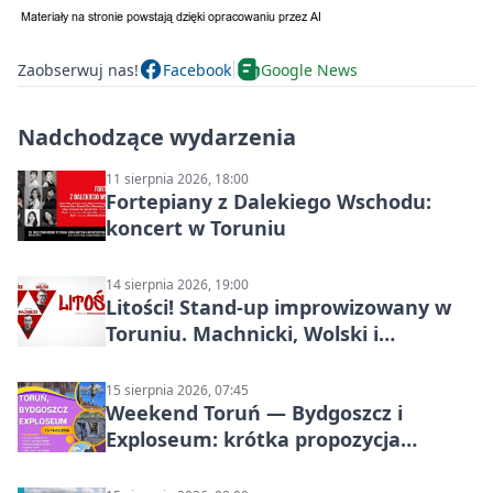
Zaobserwuj nas!
Facebook
Google News
Nadchodzące wydarzenia
11 sierpnia 2026, 18:00
Fortepiany z Dalekiego Wschodu:
koncert w Toruniu
14 sierpnia 2026, 19:00
Litości! Stand-up improwizowany w
Toruniu. Machnicki, Wolski i
Kasparek w Dwa Światy
15 sierpnia 2026, 07:45
Weekend Toruń — Bydgoszcz i
Exploseum: krótka propozycja
wyjazdu