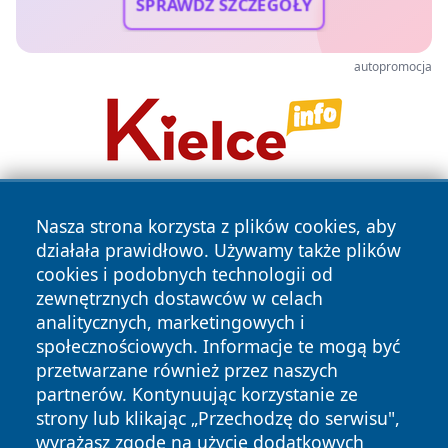
SPRAWDŹ SZCZEGÓŁY
autopromocja
Nasza strona korzysta z plików cookies, aby
działała prawidłowo. Używamy także plików
cookies i podobnych technologii od
zewnętrznych dostawców w celach
analitycznych, marketingowych i
Copyright © 2026 halotorun.pl Wszystkie prawa zastrzeżone.
społecznościowych. Informacje te mogą być
przetwarzane również przez naszych
partnerów. Kontynuując korzystanie ze
Polityka
Polityka
News
Autorzy
strony lub klikając „Przechodzę do serwisu",
Prywatności
Cookies
wyrażasz zgodę na użycie dodatkowych