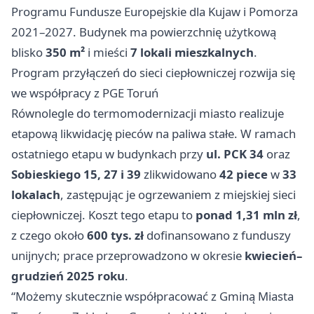
Programu Fundusze Europejskie dla Kujaw i Pomorza
2021–2027. Budynek ma powierzchnię użytkową
blisko
350 m²
i mieści
7 lokali mieszkalnych
.
Program przyłączeń do sieci ciepłowniczej rozwija się
we współpracy z PGE Toruń
Równolegle do termomodernizacji miasto realizuje
etapową likwidację pieców na paliwa stałe. W ramach
ostatniego etapu w budynkach przy
ul. PCK 34
oraz
Sobieskiego 15, 27 i 39
zlikwidowano
42 piece
w
33
lokalach
, zastępując je ogrzewaniem z miejskiej sieci
ciepłowniczej. Koszt tego etapu to
ponad 1,31 mln zł
,
z czego około
600 tys. zł
dofinansowano z funduszy
unijnych; prace przeprowadzono w okresie
kwiecień–
grudzień 2025 roku
.
“Możemy skutecznie współpracować z Gminą Miasta