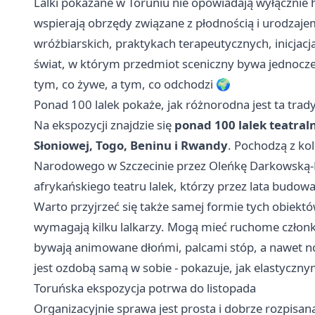
Lalki pokazane w Toruniu nie opowiadają wyłącznie h
wspierają obrzędy związane z płodnością i urodzajem
wróżbiarskich, praktykach terapeutycznych, inicjac
świat, w którym przedmiot sceniczny bywa jednocze
tym, co żywe, a tym, co odchodzi 🌍
Ponad 100 lalek pokaże, jak różnorodna jest ta trady
Na ekspozycji znajdzie się
ponad 100 lalek teatral
Słoniowej, Togo, Beninu i Rwandy
. Pochodzą z ko
Narodowego w
Szczecinie
przez Oleńkę Darkowską-N
afrykańskiego teatru lalek, którzy przez lata budowal
Warto przyjrzeć się także samej formie tych obiekt
wymagają kilku lalkarzy. Mogą mieć ruchome członk
bywają animowane dłońmi, palcami stóp, a nawet no
jest ozdobą samą w sobie - pokazuje, jak elastyczny
Toruńska ekspozycja potrwa do listopada
Organizacyjnie sprawa jest prosta i dobrze rozpisan