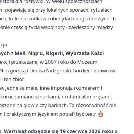
istorii dla rozrywki. W wielu społecznościach
, pojawiają się przy lokalnych sporach, rytuałach
jach, kulcie przodków i obrzędach pogrzebowych. To
śnie częścią życia wspólnoty - zawieszony między
cja
nych
z
Mali, Nigru, Nigerii, Wybrzeża Kości
lekcji przekazanej w 2007 roku do Muzeum
idzgorską i Denisa Nidzgorski-Gordier - znawców
i ten zbiór.
ów. Jedne są małe, inne imponują rozmiarem i
i uruchamiane sznurkami, drutami albo prętami,
szone na głowie czy barkach. Ta różnorodność nie
m i praktycznym językiem potrafi być teatr 🪆
a.
Wernisaż odbędzie się 19 czerwca 2026 roku o