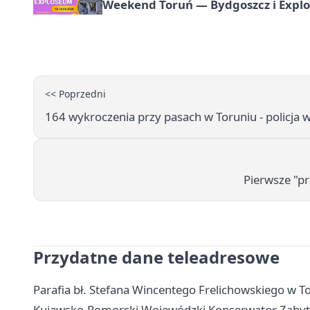
Weekend Toruń — Bydgoszcz i Explo
<< Poprzedni
164 wykroczenia przy pasach w Toruniu - policja w
Pierwsze "pra
Przydatne dane teleadresowe
Parafia bł. Stefana Wincentego Frelichowskiego w Tor
Kujawsko-Pomorski Wojewódzki Konserwator Zabytkó