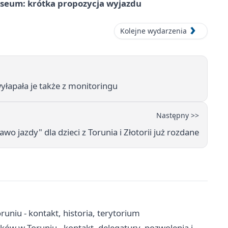
seum: krótka propozycja wyjazdu
Kolejne wydarzenia
yłapała je także z monitoringu
Następny >>
wo jazdy" dla dzieci z Torunia i Złotorii już rozdane
uniu - kontakt, historia, terytorium
w w Toruniu - kontakt, delegatury, pozwolenia i