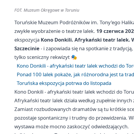
FOT. Muzeum Okręgowe w Toruniu
Toruńskie Muzeum Podróżników im. Tony’ego Halika 
zwykłe wyobrażenie o teatrze lalek.
19 czerwca 202
ekspozycja
Kono Donkili. Afrykański teatr lale
Szczecinie
- i zapowiada się na spotkanie z tradycją,
tylko sceniczny rekwizyt 🎭
Kono Donkili - afrykański teatr lalek wchodzi do To
Ponad 100 lalek pokaże, jak różnorodna jest ta tra
Toruńska ekspozycja potrwa do listopada
Kono Donkili - afrykański teatr lalek wchodzi do Tor
Afrykański teatr lalek działa według zupełnie innych
Zamiast rozbudowanych dramatów są tu krótkie sceny
pozostaje spontaniczny i trudny do przewidzenia. W
wystawa może mocno zaskoczyć odwiedzających.