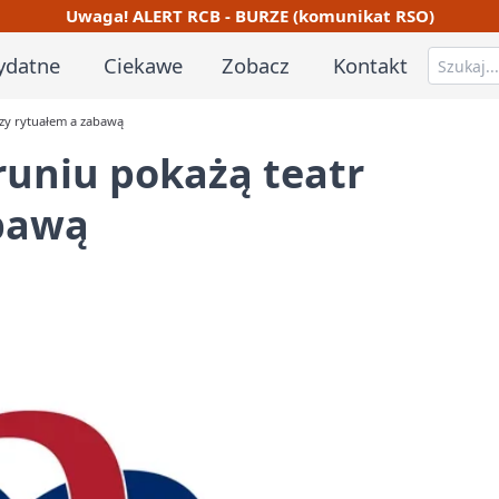
Uwaga! ALERT RCB - BURZE (komunikat RSO)
ydatne
Ciekawe
Zobacz
Kontakt
dzy rytuałem a zabawą
runiu pokażą teatr
bawą