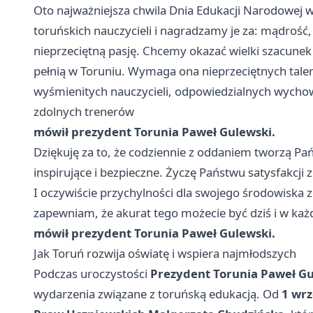
Oto najważniejsza chwila Dnia Edukacji Narodowej 
toruńskich nauczycieli i nagradzamy je za: mądrość,
nieprzeciętną pasję. Chcemy okazać wielki szacunek 
pełnią w Toruniu. Wymaga ona nieprzeciętnych talen
wyśmienitych nauczycieli, odpowiedzialnych wych
zdolnych trenerów
mówił prezydent Torunia Paweł Gulewski.
Dziękuję za to, że codziennie z oddaniem tworzą Pań
inspirujące i bezpieczne. Życzę Państwu satysfakcji 
I oczywiście przychylności dla swojego środowiska 
zapewniam, że akurat tego możecie być dziś i w każ
mówił prezydent Torunia Paweł Gulewski.
Jak Toruń rozwija oświatę i wspiera najmłodszych
Podczas uroczystości
Prezydent Torunia Paweł G
wydarzenia związane z toruńską edukacją. Od
1 wrz