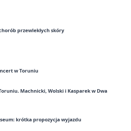
chorób przewlekłych skóry
ncert w Toruniu
Toruniu. Machnicki, Wolski i Kasparek w Dwa
seum: krótka propozycja wyjazdu