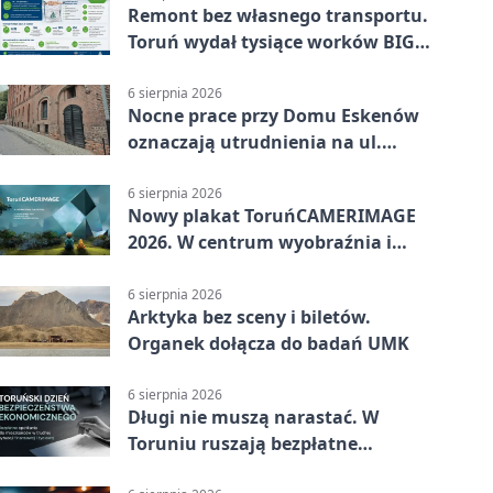
Remont bez własnego transportu.
Toruń wydał tysiące worków BIG
BAG
6 sierpnia 2026
Nocne prace przy Domu Eskenów
oznaczają utrudnienia na ul.
Ciasnej
6 sierpnia 2026
Nowy plakat ToruńCAMERIMAGE
2026. W centrum wyobraźnia i
filmowe spotkania
6 sierpnia 2026
Arktyka bez sceny i biletów.
Organek dołącza do badań UMK
6 sierpnia 2026
Długi nie muszą narastać. W
Toruniu ruszają bezpłatne
konsultacje