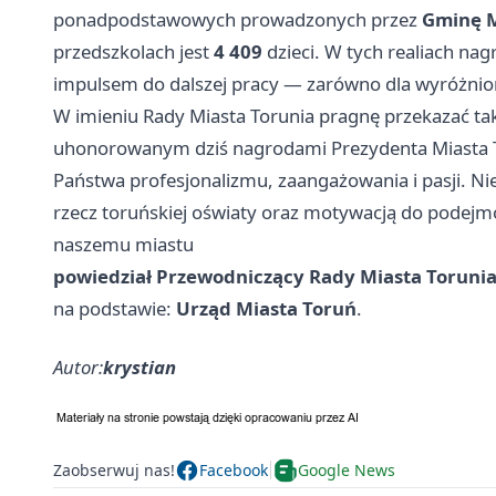
ponadpodstawowych prowadzonych przez
Gminę M
przedszkolach jest
4 409
dzieci. W tych realiach nag
impulsem do dalszej pracy — zarówno dla wyróżniony
W imieniu Rady Miasta Torunia pragnę przekazać ta
uhonorowanym dziś nagrodami Prezydenta Miasta To
Państwa profesjonalizmu, zaangażowania i pasji. Nie
rzecz toruńskiej oświaty oraz motywacją do podej
naszemu miastu
powiedział Przewodniczący Rady Miasta Torunia
na podstawie:
Urząd Miasta Toruń
.
Autor:
krystian
Zaobserwuj nas!
Facebook
Google News