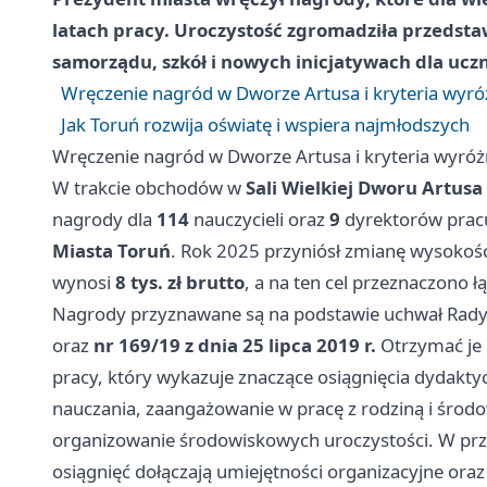
latach pracy. Uroczystość zgromadziła przedstaw
samorządu, szkół i nowych inicjatywach dla ucz
Wręczenie nagród w Dworze Artusa i kryteria wyró
Jak Toruń rozwija oświatę i wspiera najmłodszych
Wręczenie nagród w Dworze Artusa i kryteria wyróż
W trakcie obchodów w
Sali Wielkiej Dworu Artusa
nagrody dla
114
nauczycieli oraz
9
dyrektorów prac
Miasta Toruń
. Rok 2025 przyniósł zmianę wysokoś
wynosi
8 tys. zł brutto
, a na ten cel przeznaczono ł
Nagrody przyznawane są na podstawie uchwał Rady
oraz
nr 169/19 z dnia 25 lipca 2019 r.
Otrzymać je 
pracy, który wykazuje znaczące osiągnięcia dydak
nauczania, zaangażowanie w pracę z rodziną i środo
organizowanie środowiskowych uroczystości. W pr
osiągnięć dołączają umiejętności organizacyjne or