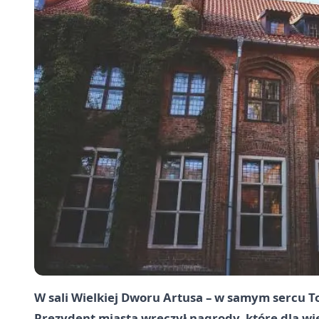
W sali Wielkiej Dworu Artusa – w samym sercu T
Prezydent miasta wręczył nagrody, które dla wi