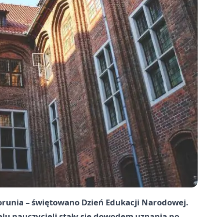
orunia – świętowano Dzień Edukacji Narodowej.
elu nauczycieli stały się dowodem uznania po