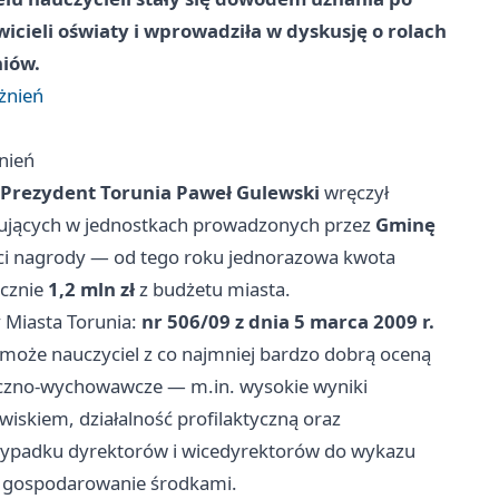
icieli oświaty i wprowadziła w dyskusję o rolach
niów.
żnień
nień
Prezydent Torunia Paweł Gulewski
wręczył
ujących w jednostkach prowadzonych przez
Gminę
ci nagrody — od tego roku jednorazowa kwota
ącznie
1,2 mln zł
z budżetu miasta.
 Miasta Torunia:
nr 506/09 z dnia 5 marca 2009 r.
może nauczyciel z co najmniej bardzo dobrą oceną
tyczno‑wychowawcze — m.in. wysokie wyniki
wiskiem, działalność profilaktyczną oraz
zypadku dyrektorów i wicedyrektorów do wykazu
az gospodarowanie środkami.