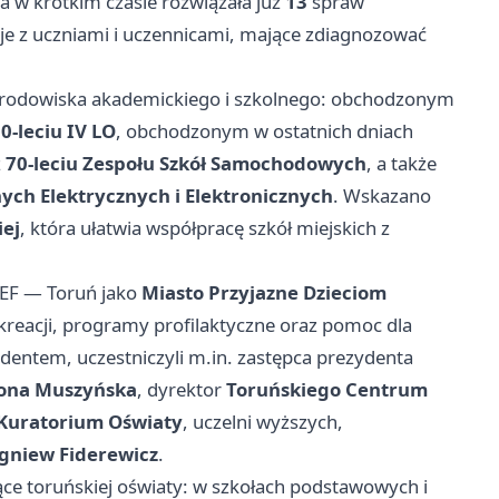
ra w krótkim czasie rozwiązała już
13
spraw
je z uczniami i uczennicami, mające zdiagnozować
środowiska akademickiego i szkolnego: obchodzonym
0‑leciu IV LO
, obchodzonym w ostatnich dniach
z
70‑leciu Zespołu Szkół Samochodowych
, a także
ych Elektrycznych i Elektronicznych
. Wskazano
iej
, która ułatwia współpracę szkół miejskich z
EF — Toruń jako
Miasto Przyjazne Dzieciom
rekreacji, programy profilaktyczne oraz pomoc dla
zydentem, uczestniczyli m.in. zastępca prezydenta
ona Muszyńska
, dyrektor
Toruńskiego Centrum
Kuratorium Oświaty
, uczelni wyższych,
gniew Fiderewicz
.
ące toruńskiej oświaty: w szkołach podstawowych i