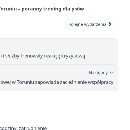
runiu – poranny trening dla psów
Kolejne wydarzenia
si i służby trenowały reakcję kryzysową
Następny >>
wej w Toruniu zapowiada zacieśnienie współpracy
godziny, zatrudnienie