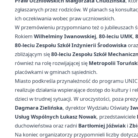
Praw Uczniowskich Małgorzata Chudzińska
, któ
zgłaszanych przez rodziców. W planach są konsultac
ich oczekiwania wobec praw uczniowskich.
W przemówieniu przypomniano też o jubileuszach 
Rokiem
Wilhelminy Iwanowskiej
,
80‑leciu UMK
,
8
80‑leciu Zespołu Szkół Inżynierii Środowiska
ora
zbliżającym się
80‑leciu Zespołu Szkół Mechaniczn
również na rolę rozwijającej się
Metropolii Toruńsk
placówkami w gminach sąsiednich.
Miasto podkreśla przynależność do programu UNIC
realizuje działania wspierające dostęp do kultury i 
dzieci w trudnej sytuacji. W uroczystości, poza pre
Dagmara Zielińska
, dyrektor Wydziału Oświaty
Iw
Usług Wspólnych Łukasz Nowak
, przedstawiciele
duchowieństwa oraz radni
Bartłomiej Jóźwiak
i
Zbi
Na koniec organizatorzy przypomnieli liczby dotycz