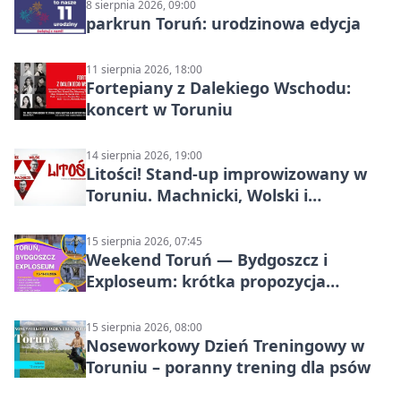
8 sierpnia 2026, 09:00
parkrun Toruń: urodzinowa edycja
11 sierpnia 2026, 18:00
Fortepiany z Dalekiego Wschodu:
koncert w Toruniu
14 sierpnia 2026, 19:00
Litości! Stand-up improwizowany w
Toruniu. Machnicki, Wolski i
Kasparek w Dwa Światy
15 sierpnia 2026, 07:45
Weekend Toruń — Bydgoszcz i
Exploseum: krótka propozycja
wyjazdu
15 sierpnia 2026, 08:00
Noseworkowy Dzień Treningowy w
Toruniu – poranny trening dla psów