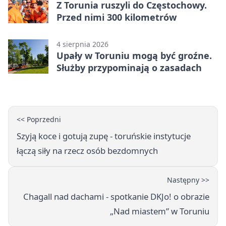
Z Torunia ruszyli do Częstochowy.
Przed nimi 300 kilometrów
4 sierpnia 2026
Upały w Toruniu mogą być groźne.
Służby przypominają o zasadach
<< Poprzedni
Szyją koce i gotują zupę - toruńskie instytucje
łączą siły na rzecz osób bezdomnych
Następny >>
Chagall nad dachami - spotkanie DKJo! o obrazie
„Nad miastem” w Toruniu