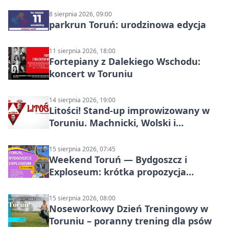
8 sierpnia 2026, 09:00
parkrun Toruń: urodzinowa edycja
11 sierpnia 2026, 18:00
Fortepiany z Dalekiego Wschodu:
koncert w Toruniu
14 sierpnia 2026, 19:00
Litości! Stand-up improwizowany w
Toruniu. Machnicki, Wolski i
Kasparek w Dwa Światy
15 sierpnia 2026, 07:45
Weekend Toruń — Bydgoszcz i
Exploseum: krótka propozycja
wyjazdu
15 sierpnia 2026, 08:00
Noseworkowy Dzień Treningowy w
Toruniu – poranny trening dla psów