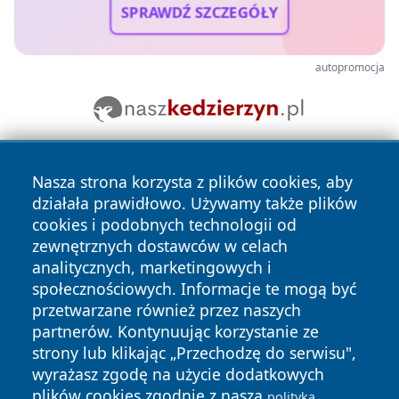
SPRAWDŹ SZCZEGÓŁY
autopromocja
Nasza strona korzysta z plików cookies, aby
działała prawidłowo. Używamy także plików
cookies i podobnych technologii od
zewnętrznych dostawców w celach
analitycznych, marketingowych i
Copyright © 2026 halotorun.pl Wszystkie prawa zastrzeżone.
społecznościowych. Informacje te mogą być
przetwarzane również przez naszych
partnerów. Kontynuując korzystanie ze
Polityka
Polityka
News
Autorzy
strony lub klikając „Przechodzę do serwisu",
Prywatności
Cookies
wyrażasz zgodę na użycie dodatkowych
plików cookies zgodnie z naszą
polityką