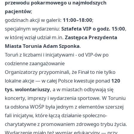
przewodu pokarmowego u najmłodszych
pacjentów
;
godzinach akcji w galerii:
11:00–18:00
;
specjalnym wydarzeniu:
Sztafeta VIP o godz. 15:00
,
w której wziął udział m.in.
Zastępca Prezydenta
Miasta Torunia Adam Szponka
.
Toruń z liczbami i inicjatywami - od VIP-ów po
codzienne zaangażowanie
Organizatorzy przypominali, że Finał to nie tylko
lokalne akcje — w całej Polsce kwestuje ponad
120
tys. wolontariuszy
, a w miastach odbywają się
koncerty, imprezy i wydarzenia sportowe. W Toruniu
ta odsłona WOŚP była jednym z elementów szerszej
fali inicjatyw, które łączą działanie społeczno-
charytatywne z promowaniem zdrowego trybu życia.
Wydarzenie miało też wymiar edukacyjny — przy