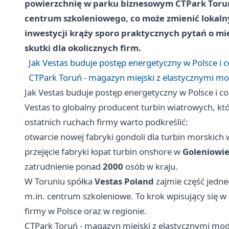
powierzchnię w parku biznesowym CTPark Toru
centrum szkoleniowego, co może zmienić lokaln
inwestycji krąży sporo praktycznych pytań o mie
skutki dla okolicznych firm.
Jak Vestas buduje postęp energetyczny w Polsce i c
CTPark Toruń - magazyn miejski z elastycznymi m
Jak Vestas buduje postęp energetyczny w Polsce i co
Vestas to globalny producent turbin wiatrowych, kt
ostatnich ruchach firmy warto podkreślić:
otwarcie nowej fabryki gondoli dla turbin morskich
przejęcie fabryki łopat turbin onshore w
Goleniowi
zatrudnienie ponad
2000
osób w kraju.
W Toruniu spółka
Vestas Poland
zajmie część jedn
m.in. centrum szkoleniowe. To krok wpisujący się w 
firmy w Polsce oraz w regionie.
CTPark Toruń - magazyn miejski z elastycznymi mo