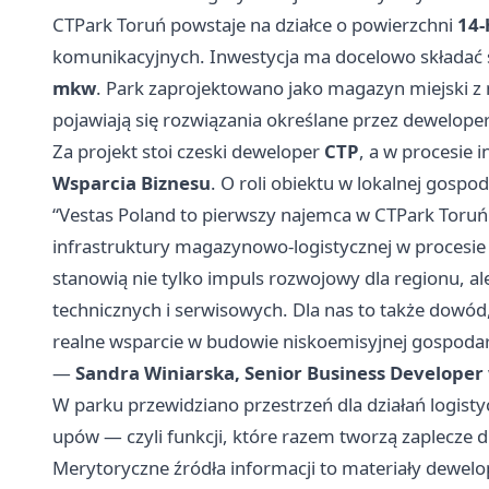
CTPark Toruń powstaje na działce o powierzchni
14-
komunikacyjnych. Inwestycja ma docelowo składać s
mkw
. Park zaprojektowano jako magazyn miejski z 
pojawiają się rozwiązania określane przez dewelope
Za projekt stoi czeski deweloper
CTP
, a w procesie
Wsparcia Biznesu
. O roli obiektu w lokalnej gosp
“Vestas Poland to pierwszy najemca w CTPark Toruń 
infrastruktury magazynowo-logistycznej w procesie 
stanowią nie tylko impuls rozwojowy dla regionu, al
technicznych i serwisowych. Dla nas to także dowó
realne wsparcie w budowie niskoemisyjnej gospodar
—
Sandra Winiarska, Senior Business Developer
W parku przewidziano przestrzeń dla działań logistyc
upów — czyli funkcji, które razem tworzą zaplecze dl
Merytoryczne źródła informacji to materiały dewelo