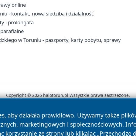
prawy online
- kontakt, nowa siedziba i działalność
ty i prolongata
 parafialne
iego w Toruniu - paszporty, karty pobytu, sprawy
Copyright © 2026 halotorun.pl Wszystkie prawa zastrzeżone.
es, aby działała prawidłowo. Używamy także plik
News
Autorzy
Polityka Prywatności
Polityka Cookie
cznych, marketingowych i społecznościowych. Inf
 korzystanie ze strony lub klikając „Przechodzę 