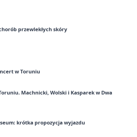
chorób przewlekłych skóry
ncert w Toruniu
Toruniu. Machnicki, Wolski i Kasparek w Dwa
seum: krótka propozycja wyjazdu