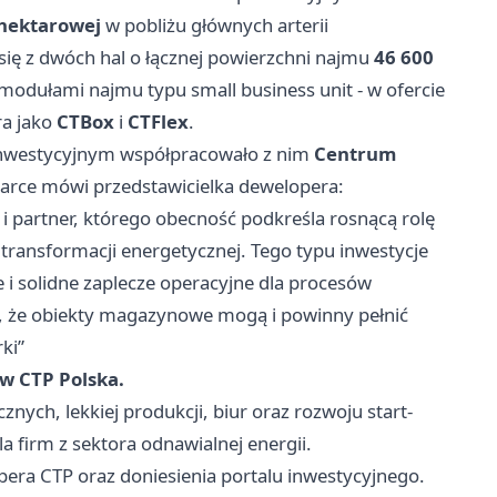
hektarowej
w pobliżu głównych arterii
ię z dwóch hal o łącznej powierzchni najmu
46 600
modułami najmu typu small business unit - w ofercie
ra jako
CTBox
i
CTFlex
.
 inwestycyjnym współpracowało z nim
Centrum
odarce mówi przedstawicielka dewelopera:
i partner, którego obecność podkreśla rosnącą rolę
transformacji energetycznej. Tego typu inwestycje
e i solidne zaplecze operacyjne dla procesów
d, że obiekty magazynowe mogą i powinny pełnić
ki”
 w CTP Polska.
znych, lekkiej produkcji, biur oraz rozwoju start-
a firm z sektora odnawialnej energii.
pera CTP oraz doniesienia portalu inwestycyjnego.