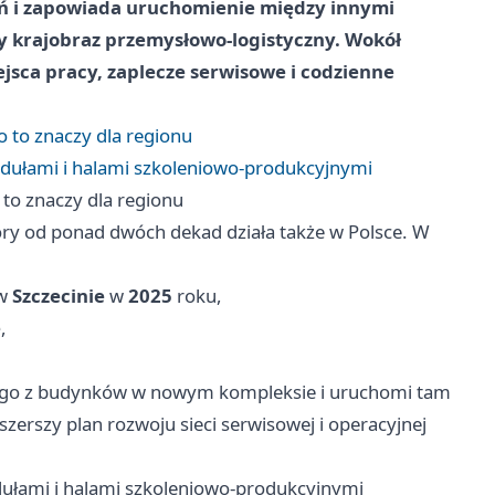
ń i zapowiada uruchomienie między innymi
y krajobraz przemysłowo-logistyczny. Wokół
jsca pracy, zaplecze serwisowe i codzienne
o to znaczy dla regionu
odułami i halami szkoleniowo-produkcyjnymi
 to znaczy dla regionu
óry od ponad dwóch dekad działa także w Polsce. W
 w
Szczecinie
w
2025
roku,
e
,
ego z budynków w nowym kompleksie i uruchomi tam
szerszy plan rozwoju sieci serwisowej i operacyjnej
dułami i halami szkoleniowo-produkcyjnymi