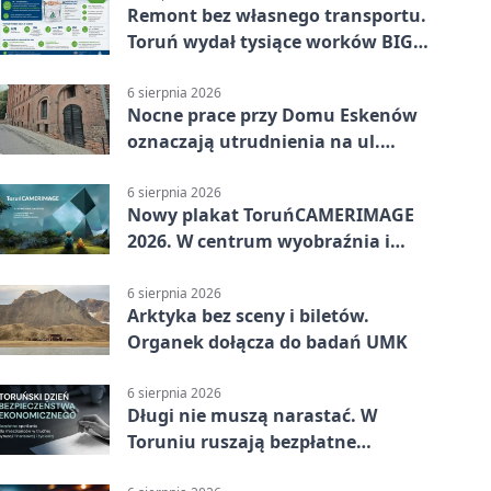
Remont bez własnego transportu.
Toruń wydał tysiące worków BIG
BAG
6 sierpnia 2026
Nocne prace przy Domu Eskenów
oznaczają utrudnienia na ul.
Ciasnej
6 sierpnia 2026
Nowy plakat ToruńCAMERIMAGE
2026. W centrum wyobraźnia i
filmowe spotkania
6 sierpnia 2026
Arktyka bez sceny i biletów.
Organek dołącza do badań UMK
6 sierpnia 2026
Długi nie muszą narastać. W
Toruniu ruszają bezpłatne
konsultacje