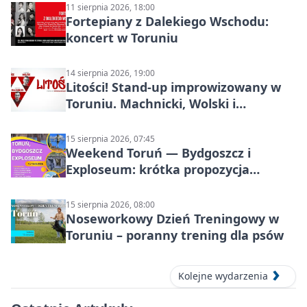
11 sierpnia 2026, 18:00
Fortepiany z Dalekiego Wschodu:
koncert w Toruniu
14 sierpnia 2026, 19:00
Litości! Stand-up improwizowany w
Toruniu. Machnicki, Wolski i
Kasparek w Dwa Światy
15 sierpnia 2026, 07:45
Weekend Toruń — Bydgoszcz i
Exploseum: krótka propozycja
wyjazdu
15 sierpnia 2026, 08:00
Noseworkowy Dzień Treningowy w
Toruniu – poranny trening dla psów
Kolejne wydarzenia