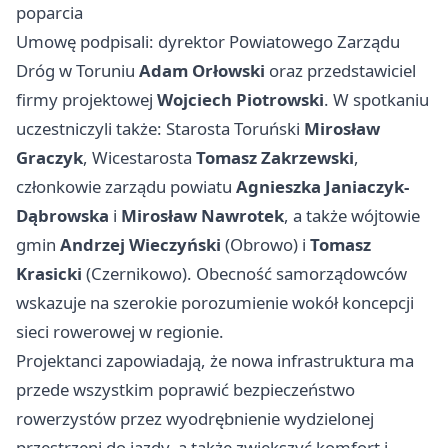
poparcia
Umowę podpisali: dyrektor Powiatowego Zarządu
Dróg w Toruniu
Adam Orłowski
oraz przedstawiciel
firmy projektowej
Wojciech Piotrowski
. W spotkaniu
uczestniczyli także: Starosta Toruński
Mirosław
Graczyk
, Wicestarosta
Tomasz Zakrzewski
,
członkowie zarządu powiatu
Agnieszka Janiaczyk-
Dąbrowska
i
Mirosław Nawrotek
, a także wójtowie
gmin
Andrzej Wieczyński
(Obrowo) i
Tomasz
Krasicki
(Czernikowo). Obecność samorządowców
wskazuje na szerokie porozumienie wokół koncepcji
sieci rowerowej w regionie.
Projektanci zapowiadają, że nowa infrastruktura ma
przede wszystkim poprawić bezpieczeństwo
rowerzystów przez wyodrębnienie wydzielonej
przestrzeni do jazdy, a także zwiększyć komfort i