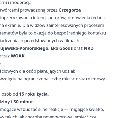
ami i moderacja
z twórcami prowadzoną przez
Grzegorza
do doprecyzowania intencji autorów, omówienia technik
na ekranie. Dla widzów zainteresowanych procesem
tematów była to okazja do bezpośredniego kontaktu
wiadczeniach przedstawionych w filmach.
ujawsko-Pomorskiego
,
Eko Goods
oraz
NRD
;
 przez
WOAK
.
z
ściowych dla osób planujących udział:
e względu na ograniczoną liczbę miejsc oraz rozmowy
a osób od
15 roku życia
.
ziny i 30 minut
.
 mogące wzbudzać silne reakcje — migające światło,
w takich jak choroba nowotworowa, śmierć czy