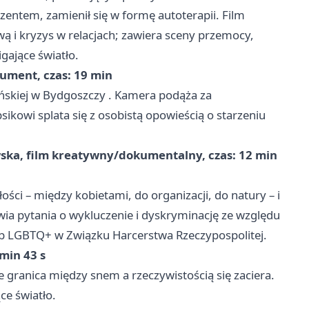
ezentem, zamienił się w formę autoterapii. Film
 i kryzys w relacjach; zawiera sceny przemocy,
gające światło.
kument, czas: 19 min
ńskiej w
Bydgoszczy
. Kamera podąża za
ikowi splata się z osobistą opowieścią o starzeniu
wska, film kreatywny/dokumentalny, czas: 12 min
ci – między kobietami, do organizacji, do natury – i
wia pytania o wykluczenie i dyskryminację ze względu
ób LGBTQ+ w Związku Harcerstwa Rzeczypospolitej.
 min 43 s
e granica między snem a rzeczywistością się zaciera.
ce światło.