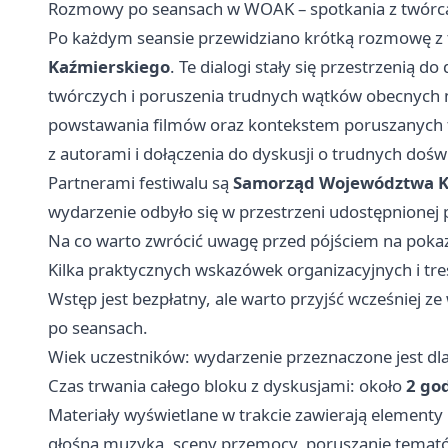
Rozmowy po seansach w WOAK – spotkania z twórc
Po każdym seansie przewidziano krótką rozmowę 
Kaźmierskiego
. Te dialogi stały się przestrzenią 
twórczych i poruszenia trudnych wątków obecnych 
powstawania filmów oraz kontekstem poruszanych 
z autorami i dołączenia do dyskusji o trudnych doś
Partnerami festiwalu są
Samorząd Województwa K
wydarzenie odbyło się w przestrzeni udostępnionej
Na co warto zwrócić uwagę przed pójściem na poka
Kilka praktycznych wskazówek organizacyjnych i tre
Wstęp jest bezpłatny, ale warto przyjść wcześniej z
po seansach.
Wiek uczestników: wydarzenie przeznaczone jest dl
Czas trwania całego bloku z dyskusjami: około
2 god
Materiały wyświetlane w trakcie zawierają elementy
głośna muzyka, sceny przemocy, poruszanie temató