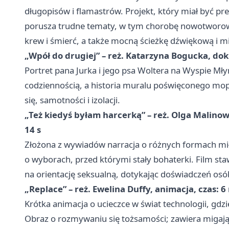
długopisów i flamastrów. Projekt, który miał być pr
porusza trudne tematy, w tym chorobę nowotworową
krew i śmierć, a także mocną ścieżkę dźwiękową i mi
„Wpół do drugiej” – reż. Katarzyna Bogucka, do
Portret pana Jurka i jego psa Woltera na Wyspie Mły
codziennością, a historia muralu poświęconego mops
się, samotności i izolacji.
„Też kiedyś byłam harcerką” – reż. Olga Malino
14 s
Złożona z wywiadów narracja o różnych formach miłoś
o wyborach, przed którymi stały bohaterki. Film sta
na orientację seksualną, dotykając doświadczeń os
„Replace” – reż. Ewelina Duffy, animacja, czas: 6
Krótka animacja o ucieczce w świat technologii, gdzi
Obraz o rozmywaniu się tożsamości; zawiera migają