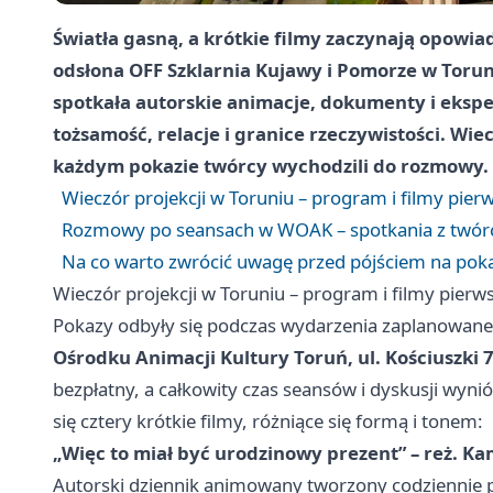
Światła gasną, a krótkie filmy zaczynają opowia
odsłona OFF Szklarnia Kujawy i Pomorze w Toru
spotkała autorskie animacje, dokumenty i ekspe
tożsamość, relacje i granice rzeczywistości. Wie
każdym pokazie twórcy wychodzili do rozmowy.
Wieczór projekcji w Toruniu – program i filmy pier
Rozmowy po seansach w WOAK – spotkania z twór
Na co warto zwrócić uwagę przed pójściem na pok
Wieczór projekcji w Toruniu – program i filmy pierw
Pokazy odbyły się podczas wydarzenia zaplanowan
Ośrodku Animacji Kultury Toruń, ul. Kościuszki 
bezpłatny, a całkowity czas seansów i dyskusji wyni
się cztery krótkie filmy, różniące się formą i tonem:
„Więc to miał być urodzinowy prezent” – reż. Kam
Autorski dziennik animowany tworzony codziennie p