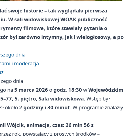
dać swoje historie – tak wyglądała pierwsza
niu. W sali widowiskowej WOAK publiczność
rymenty filmowe, które stawiały pytania o
czór był zarówno intymny, jak i wielogłosowy, a po
wszego dnia
cami i moderacja
az
szego dnia
ego na
5 marca 2026
o
godz. 18:30
w
Wojewódzkim
75–77, 5. piętro, Sala widowiskowa
. Wstęp był
ósł około
2 godziny i 30 minut
. W programie znalazły
il Wójcik, animacja, czas: 26 min 56 s
rzez rok, powstający z prostych środków –