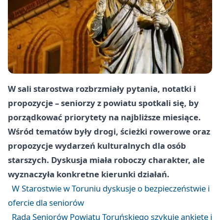
W sali starostwa rozbrzmiały pytania, notatki i
propozycje – seniorzy z powiatu spotkali się, by
porządkować priorytety na najbliższe miesiące.
Wśród tematów były drogi, ścieżki rowerowe oraz
propozycje wydarzeń kulturalnych dla osób
starszych. Dyskusja miała roboczy charakter, ale
wyznaczyła konkretne kierunki działań.
W Starostwie w Toruniu dyskusje o bezpieczeństwie i
ofercie dla seniorów
Rada Seniorów Powiatu Toruńskiego szykuje ankietę i