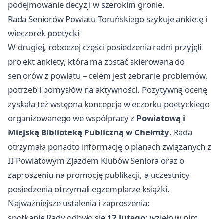
podejmowanie decyzji w szerokim gronie.
Rada Seniorów Powiatu Toruńskiego szykuje ankietę i
wieczorek poetycki
W drugiej, roboczej części posiedzenia radni przyjęli
projekt ankiety, która ma zostać skierowana do
seniorów z powiatu – celem jest zebranie problemów,
potrzeb i pomysłów na aktywności. Pozytywną ocenę
zyskała też wstępna koncepcja wieczorku poetyckiego
organizowanego we współpracy z
Powiatową i
Miejską Biblioteką Publiczną w Chełmży
. Rada
otrzymała ponadto informację o planach związanych z
II Powiatowym Zjazdem Klubów Seniora oraz o
zaproszeniu na promocję publikacji, a uczestnicy
posiedzenia otrzymali egzemplarze książki.
Najważniejsze ustalenia i zaproszenia:
spotkanie Rady odbyło się
12 lutego
; wzięło w nim