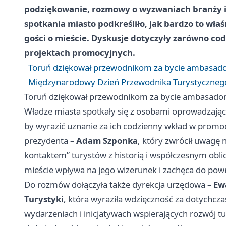
podziękowanie, rozmowy o wyzwaniach branży i 
spotkania miasto podkreśliło, jak bardzo to wła
gości o mieście. Dyskusje dotyczyły zarówno cod
projektach promocyjnych.
Toruń dziękował przewodnikom za bycie ambasad
Międzynarodowy Dzień Przewodnika Turystycznego
Toruń dziękował przewodnikom za bycie ambasado
Władze miasta spotkały się z osobami oprowadzający
by wyrazić uznanie za ich codzienny wkład w promoc
prezydenta –
Adam Szponka
, który zwrócił uwagę 
kontaktem” turystów z historią i współczesnym obl
mieście wpływa na jego wizerunek i zachęca do pow
Do rozmów dołączyła także dyrekcja urzędowa –
Ew
Turystyki
, która wyraziła wdzięczność za dotychcz
wydarzeniach i inicjatywach wspierających rozwój tu