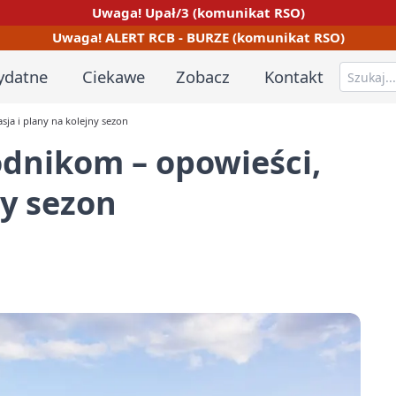
Uwaga! Upał/3 (komunikat RSO)
Uwaga! ALERT RCB - BURZE (komunikat RSO)
ydatne
Ciekawe
Zobacz
Kontakt
ja i plany na kolejny sezon
odnikom – opowieści,
ny sezon