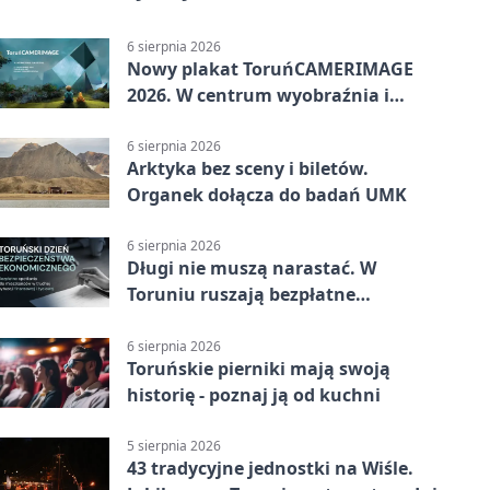
6 sierpnia 2026
Nowy plakat ToruńCAMERIMAGE
2026. W centrum wyobraźnia i
filmowe spotkania
6 sierpnia 2026
Arktyka bez sceny i biletów.
Organek dołącza do badań UMK
6 sierpnia 2026
Długi nie muszą narastać. W
Toruniu ruszają bezpłatne
konsultacje
6 sierpnia 2026
Toruńskie pierniki mają swoją
historię - poznaj ją od kuchni
5 sierpnia 2026
43 tradycyjne jednostki na Wiśle.