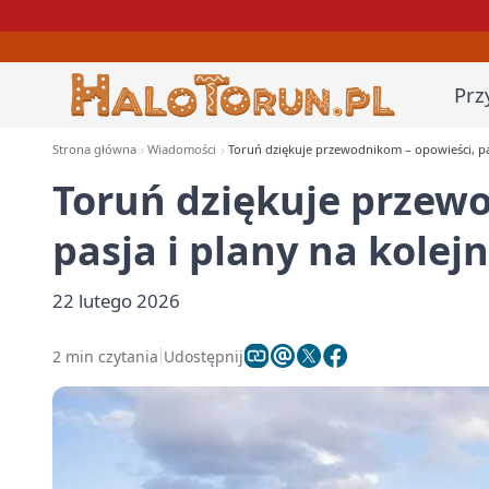
Prz
Strona główna
Wiadomości
Toruń dziękuje przewodnikom – opowieści, pas
Toruń dziękuje przew
pasja i plany na kolej
22 lutego 2026
2 min czytania
Udostępnij