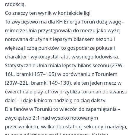
radością.
Co znaczy ten wynik w kontekście ligi
To zwycięstwo ma dla KH Energa Toruń dużą wagę –
mimo że Unia przystępowała do meczu jako wyżej
notowana drużyna z lepszym bilansem sezonu i
większą liczbą punktów, to gospodarze pokazali
charakter i wykorzystali atut własnego lodowiska.
Statystycznie Unia miała lepszy bilans sezonu (27W–
16L, bramki 157–105) w porównaniu z Toruniem
(20W–22L, bramki 149–130), ale ten jeden mecz w
ćwierćfinale play-offów przybliża torunian do awansu
dalej – i daje kibicom nadzieję na ciąg dalszy.
Dla fanów w Toruniu to wieczór do zapamiętania –
zwycięstwo 2:1 nad wysoko notowanym
przeciwnikiem, walka do ostatniej sekundy i nadzieja,