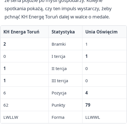
że seria pójdzie po myśli gospodarzy. Kolejne
spotkania pokażą, czy ten impuls wystarczy, żeby
pchnąć KH Energę Toruń dalej w walce o medale.
KH Energa Toruń
Statystyka
Unia Oświęcim
2
Bramki
1
0
I tercja
1
1
II tercja
0
1
III tercja
0
6
Pozycja
4
62
Punkty
79
LWLLW
Forma
LLWWL