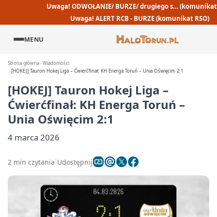
Uwaga! ODWOŁANIE/ BURZE/ drugiego s… (komunikat
Uwaga! ALERT RCB - BURZE (komunikat RSO)
MENU
Strona główna
Wiadomości
[HOKEJ] Tauron Hokej Liga – Ćwierćfinał: KH Energa Toruń – Unia Oświęcim 2:1
[HOKEJ] Tauron Hokej Liga –
Ćwierćfinał: KH Energa Toruń –
Unia Oświęcim 2:1
4 marca 2026
2 min czytania
Udostępnij