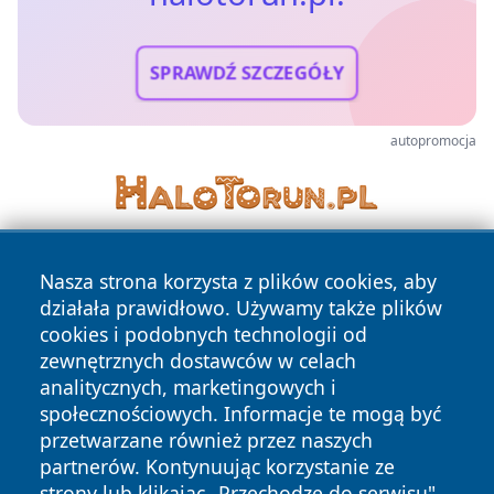
SPRAWDŹ SZCZEGÓŁY
autopromocja
Nasza strona korzysta z plików cookies, aby
działała prawidłowo. Używamy także plików
cookies i podobnych technologii od
zewnętrznych dostawców w celach
analitycznych, marketingowych i
Copyright © 2026 halotorun.pl Wszystkie prawa zastrzeżone.
społecznościowych. Informacje te mogą być
przetwarzane również przez naszych
partnerów. Kontynuując korzystanie ze
Polityka
Polityka
News
Autorzy
strony lub klikając „Przechodzę do serwisu",