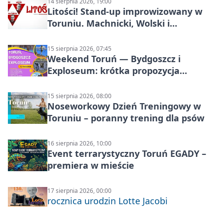
14 sierpnia 2026, 19:00
Litości! Stand-up improwizowany w
Toruniu. Machnicki, Wolski i
Kasparek w Dwa Światy
15 sierpnia 2026, 07:45
Weekend Toruń — Bydgoszcz i
Exploseum: krótka propozycja
wyjazdu
15 sierpnia 2026, 08:00
Noseworkowy Dzień Treningowy w
Toruniu – poranny trening dla psów
16 sierpnia 2026, 10:00
Event terrarystyczny Toruń EGADY –
premiera w mieście
17 sierpnia 2026, 00:00
rocznica urodzin Lotte Jacobi