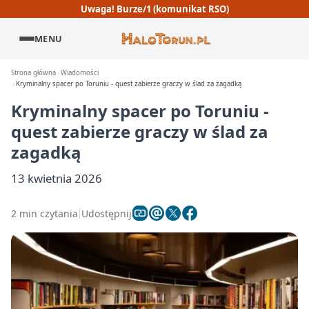
Uwaga! Burze/1 (komunikat RSO)
MENU
Strona główna
Wiadomości
Kryminalny spacer po Toruniu - quest zabierze graczy w ślad za zagadką
Kryminalny spacer po Toruniu -
quest zabierze graczy w ślad za
zagadką
13 kwietnia 2026
2 min czytania
Udostępnij