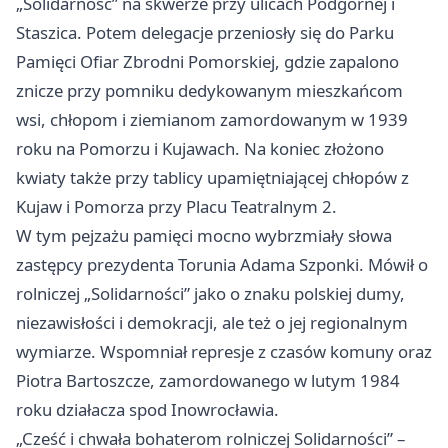
„Solidarność” na skwerze przy ulicach Podgórnej i
Staszica. Potem delegacje przeniosły się do Parku
Pamięci Ofiar Zbrodni Pomorskiej, gdzie zapalono
znicze przy pomniku dedykowanym mieszkańcom
wsi, chłopom i ziemianom zamordowanym w 1939
roku na Pomorzu i Kujawach. Na koniec złożono
kwiaty także przy tablicy upamiętniającej chłopów z
Kujaw i Pomorza przy Placu Teatralnym 2.
W tym pejzażu pamięci mocno wybrzmiały słowa
zastępcy prezydenta Torunia Adama Szponki. Mówił o
rolniczej „Solidarności” jako o znaku polskiej dumy,
niezawisłości i demokracji, ale też o jej regionalnym
wymiarze. Wspomniał represje z czasów komuny oraz
Piotra Bartoszcze, zamordowanego w lutym 1984
roku działacza spod
Inowrocławia
.
„Cześć i chwała bohaterom rolniczej Solidarności” –