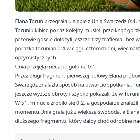
Elana Toruń przegrała u siebie z Unią Swarzędz 0:4,
Toruniu kibice po raz kolejny musieli przełknąć gorzk
przerwie goście dołożyli jeszcze trzy trafienia i b
porażka torunian 0:4 w ciągu czterech dni, więc nas
optymistycznych.
Unia przejęła mecz po golu na 0:1
Przez długi fragment pierwszej połowy Elana próbow
Swarzędz znalazła sposób na otwarcie spotkania. Ten
jeszcze wyższe obroty i szybko pokazali, że w Torun
W 51. minucie zrobiło się 0:2, a gospodarze znaleź
momentu Unia grała już z większą swobodą, a Elana 
dłuższego fragmentu, który dałby choć odrobinę na