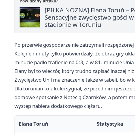
Powiązany artykuł
[PIŁKA NOŻNA] Elana Toruń – Po
Sensacyjne zwycięstwo gości w B
stadionie w Toruniu
Po przerwie gospodarze nie zatrzymali rozpędzonej 
Kolejne minuty tylko potwierdzały, że obraz gry ukł
minucie padło trafienie na 0:3, a w 81. minucie Unia 
Elany był to wieczór, który trudno zapisać inaczej niż
Zwycięstwo Unii ma znaczenie także w tabeli, bo w
Dla torunian to z kolei sygnał, że przed nimi jeszcze
domowe spotkanie z Notecią Czarnków, a potem me
występ nabiera dodatkowego ciężaru.
Elana Toruń
Statystyka