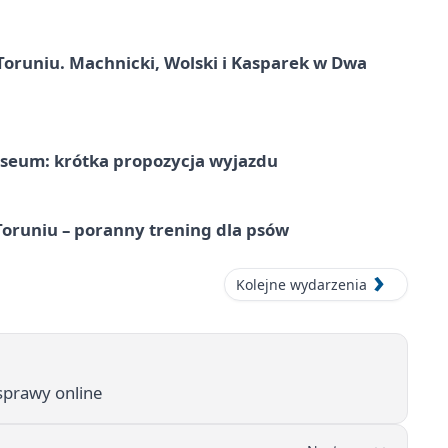
Toruniu. Machnicki, Wolski i Kasparek w Dwa
seum: krótka propozycja wyjazdu
runiu – poranny trening dla psów
Kolejne wydarzenia
 sprawy online