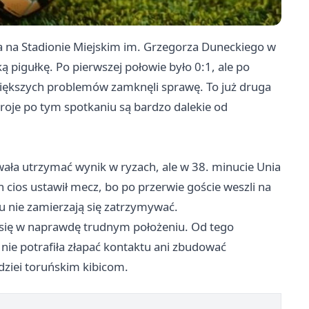
 a na Stadionie Miejskim im. Grzegorza Duneckiego w
ą pigułkę. Po pierwszej połowie było 0:1, ale po
ez większych problemów zamknęli sprawę. To już druga
troje po tym spotkaniu są bardzo dalekie od
ała utrzymać wynik w ryzach, ale w 38. minucie Unia
 cios ustawił mecz, bo po przerwie goście weszli na
iu nie zamierzają się zatrzymywać.
li się w naprawdę trudnym położeniu. Od tego
nie potrafiła złapać kontaktu ani zbudować
dziei toruńskim kibicom.