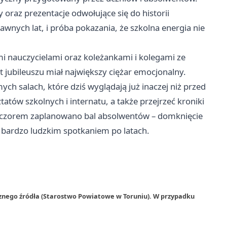
oraz prezentacje odwołujące się do historii
wnych lat, i próba pokazania, że szkolna energia nie
mi nauczycielami oraz koleżankami i kolegami ze
t jubileuszu miał największy ciężar emocjonalny.
h salach, które dziś wyglądają już inaczej niż przed
ztatów szkolnych i internatu, a także przejrzeć kroniki
ieczorem zaplanowano bal absolwentów – domknięcie
m, bardzo ludzkim spotkaniem po latach.
rznego źródła (Starostwo Powiatowe w Toruniu). W przypadku