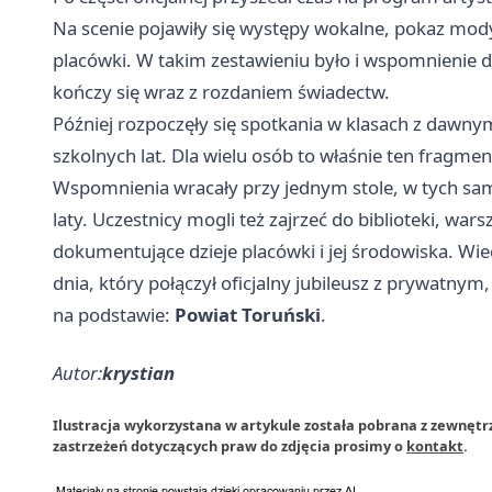
Na scenie pojawiły się występy wokalne, pokaz mody 
placówki. W takim zestawieniu było i wspomnienie da
kończy się wraz z rozdaniem świadectw.
Później rozpoczęły się spotkania w klasach z dawny
szkolnych lat. Dla wielu osób to właśnie ten fragmen
Wspomnienia wracały przy jednym stole, w tych samyc
laty. Uczestnicy mogli też zajrzeć do biblioteki, wars
dokumentujące dzieje placówki i jej środowiska. W
dnia, który połączył oficjalny jubileusz z prywatny
na podstawie:
Powiat Toruński
.
Autor:
krystian
Ilustracja wykorzystana w artykule została pobrana z zewnęt
zastrzeżeń dotyczących praw do zdjęcia prosimy o
kontakt
.