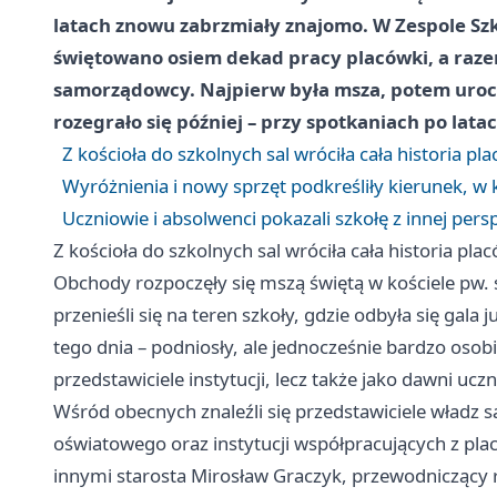
latach znowu zabrzmiały znajomo. W Zespole Sz
świętowano osiem dekad pracy placówki, a razem 
samorządowcy. Najpierw była msza, potem urocz
rozegrało się później – przy spotkaniach po lata
Z kościoła do szkolnych sal wróciła cała historia pl
Wyróżnienia i nowy sprzęt podkreśliły kierunek, w k
Uczniowie i absolwenci pokazali szkołę z innej per
Z kościoła do szkolnych sal wróciła cała historia pla
Obchody rozpoczęły się mszą świętą w kościele pw. 
przenieśli się na teren szkoły, gdzie odbyła się gala
tego dnia – podniosły, ale jednocześnie bardzo osobist
przedstawiciele instytucji, lecz także jako dawni ucz
Wśród obecnych znaleźli się przedstawiciele władz
oświatowego oraz instytucji współpracujących z pla
innymi starosta Mirosław Graczyk, przewodniczący 