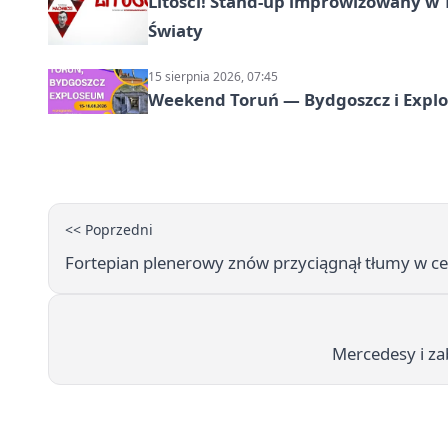
Litości! Stand-up improwizowany w 
Światy
15 sierpnia 2026, 07:45
Weekend Toruń — Bydgoszcz i Explo
<< Poprzedni
Fortepian plenerowy znów przyciągnął tłumy w c
Mercedesy i za