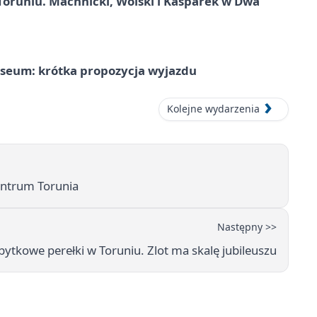
Toruniu. Machnicki, Wolski i Kasparek w Dwa
seum: krótka propozycja wyjazdu
Kolejne wydarzenia
entrum Torunia
Następny >>
bytkowe perełki w Toruniu. Zlot ma skalę jubileuszu