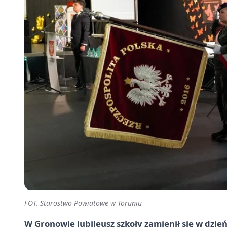
FOT. Starostwo Powiatowe w Toruniu
W Gronowie jubileusz szkoły zamienił się w dzi