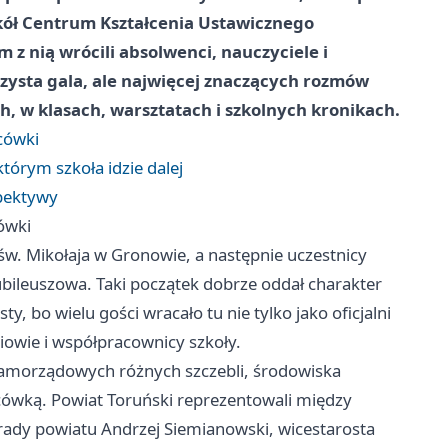
kół Centrum Kształcenia Ustawicznego
z nią wrócili absolwenci, nauczyciele i
ysta gala, ale najwięcej znaczących rozmów
ch, w klasach, warsztatach i szkolnych kronikach.
acówki
tórym szkoła idzie dalej
spektywy
cówki
św. Mikołaja w Gronowie, a następnie uczestnicy
 jubileuszowa. Taki początek dobrze oddał charakter
y, bo wielu gości wracało tu nie tylko jako oficjalni
niowie i współpracownicy szkoły.
 samorządowych różnych szczebli, środowiska
cówką. Powiat Toruński reprezentowali między
rady powiatu Andrzej Siemianowski, wicestarosta