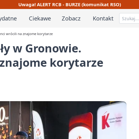
Uwaga! ALERT RCB - BURZE (komunikat RSO)
ydatne
Ciekawe
Zobacz
Kontakt
nci wrócili na znajome korytarze
oły w Gronowie.
 znajome korytarze