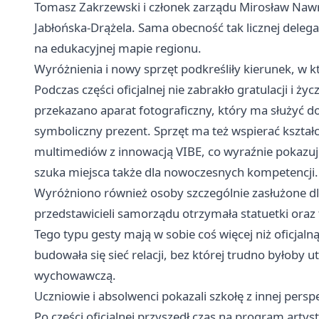
Tomasz Zakrzewski i członek zarządu Mirosław Nawro
Jabłońska-Drążela. Sama obecność tak licznej delega
na edukacyjnej mapie regionu.
Wyróżnienia i nowy sprzęt podkreśliły kierunek, w kt
Podczas części oficjalnej nie zabrakło gratulacji i 
przekazano aparat fotograficzny, który ma służyć do
symboliczny prezent. Sprzęt ma też wspierać kształc
multimediów z innowacją VIBE, co wyraźnie pokazuje,
szuka miejsca także dla nowoczesnych kompetencji.
Wyróżniono również osoby szczególnie zasłużone dla
przedstawicieli samorządu otrzymała statuetki oraz 
Tego typu gesty mają w sobie coś więcej niż oficjaln
budowała się sieć relacji, bez której trudno byłoby 
wychowawczą.
Uczniowie i absolwenci pokazali szkołę z innej pers
Po części oficjalnej przyszedł czas na program art