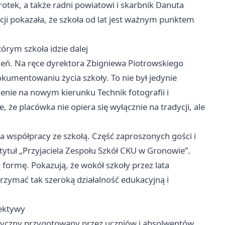
tek, a także radni powiatowi i skarbnik Danuta
cji pokazała, że szkoła od lat jest ważnym punktem
órym szkoła idzie dalej
życzeń. Na ręce dyrektora Zbigniewa Piotrowskiego
kumentowaniu życia szkoły. To nie był jedynie
enie na nowym kierunku Technik fotografii i
 że placówka nie opiera się wyłącznie na tradycji, ale
 współpracy ze szkołą. Część zaproszonych gości i
tytuł „Przyjaciela Zespołu Szkół CKU w Gronowie”.
ą formę. Pokazują, że wokół szkoły przez lata
utrzymać tak szeroką działalność edukacyjną i
pektywy
ystyczny przygotowany przez uczniów i absolwentów.