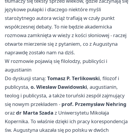
tłumaczy się teksty sprzed wieków, gdzie zaczynają się
językowe pułapki i dlaczego niektóre myśli
starożytnego autora wciąż trafiają w czuły punkt
współczesnej debaty. To nie będzie akademicka
rozmowa zamknięta w wieży z kości słoniowej - raczej
otwarte mierzenie się z pytaniem, co z Augustyna
naprawdę zostało nam na dziś.
W rozmowie pojawią się filolodzy, publicyści i
augustianin
Do dyskusji staną:
Tomasz P. Terlikowski
, filozof i
publicysta,
o. Wiesław Dawidowski
, augustianin,
teolog i publicysta, a także toruński zespół zajmujący
się nowym przekładem -
prof. Przemysław Nehring
oraz
dr Marta Szada
z Uniwersytetu Mikołaja
Kopernika. To właśnie dzięki ich pracy korespondencja
św. Augustyna ukazała się po polsku w dwóch