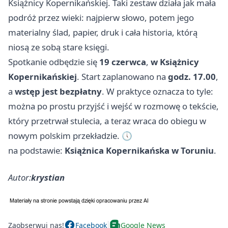
Książnicy Kopernikańskiej. Taki zestaw działa jak mała
podróż przez wieki: najpierw słowo, potem jego
materialny ślad, papier, druk i cała historia, którą
niosą ze sobą stare księgi.
Spotkanie odbędzie się
19 czerwca
,
w Książnicy
Kopernikańskiej
. Start zaplanowano na
godz. 17.00
,
a
wstęp jest bezpłatny
. W praktyce oznacza to tyle:
można po prostu przyjść i wejść w rozmowę o tekście,
który przetrwał stulecia, a teraz wraca do obiegu w
nowym polskim przekładzie. 🕔
na podstawie:
Książnica Kopernikańska w Toruniu
.
Autor:
krystian
Zaobserwuj nas!
Facebook
Google News