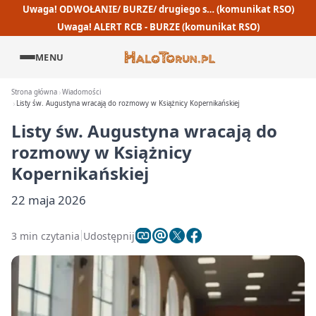
Uwaga! ODWOŁANIE/ BURZE/ drugiego s… (komunikat RSO)
Uwaga! ALERT RCB - BURZE (komunikat RSO)
MENU
Strona główna
Wiadomości
Listy św. Augustyna wracają do rozmowy w Książnicy Kopernikańskiej
Listy św. Augustyna wracają do
rozmowy w Książnicy
Kopernikańskiej
22 maja 2026
3 min czytania
Udostępnij