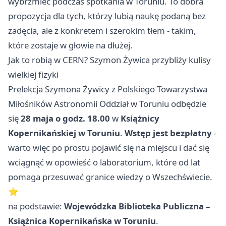
wybrzmieć podczas spotkania w Toruniu. To dobra
propozycja dla tych, którzy lubią naukę podaną bez
zadęcia, ale z konkretem i szerokim tłem - takim,
które zostaje w głowie na dłużej.
Jak to robią w CERN? Szymon Żywica przybliży kulisy
wielkiej fizyki
Prelekcja Szymona Żywicy z Polskiego Towarzystwa
Miłośników Astronomii Oddział w Toruniu odbędzie
się
28 maja o godz. 18.00
w
Książnicy
Kopernikańskiej w Toruniu
.
Wstęp jest bezpłatny
-
warto więc po prostu pojawić się na miejscu i dać się
wciągnąć w opowieść o laboratorium, które od lat
pomaga przesuwać granice wiedzy o Wszechświecie.
⭐
na podstawie:
Wojewódzka Biblioteka Publiczna –
Książnica Kopernikańska w Toruniu
.