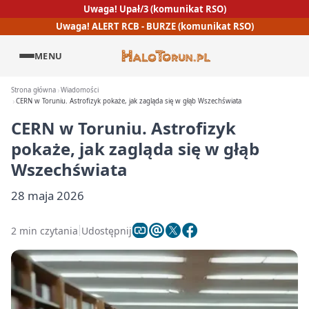
Uwaga! Upał/3 (komunikat RSO)
Uwaga! ALERT RCB - BURZE (komunikat RSO)
MENU
Strona główna
Wiadomości
CERN w Toruniu. Astrofizyk pokaże, jak zagląda się w głąb Wszechświata
CERN w Toruniu. Astrofizyk
pokaże, jak zagląda się w głąb
Wszechświata
28 maja 2026
2 min czytania
Udostępnij