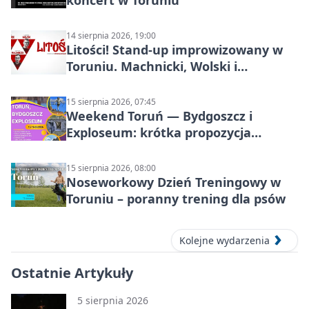
koncert w Toruniu
14 sierpnia 2026, 19:00
Litości! Stand-up improwizowany w
Toruniu. Machnicki, Wolski i
Kasparek w Dwa Światy
15 sierpnia 2026, 07:45
Weekend Toruń — Bydgoszcz i
Exploseum: krótka propozycja
wyjazdu
15 sierpnia 2026, 08:00
Noseworkowy Dzień Treningowy w
Toruniu – poranny trening dla psów
Kolejne wydarzenia
Ostatnie Artykuły
5 sierpnia 2026