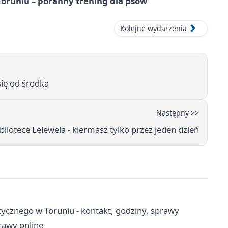
runiu – poranny trening dla psów
Kolejne wydarzenia
się od środka
Następny >>
liotece Lelewela - kiermasz tylko przez jeden dzień
cznego w Toruniu - kontakt, godziny, sprawy
prawy online