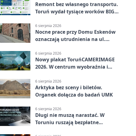
Remont bez własnego transportu.
Toruń wydał tysiące worków BIG
BAG
6 sierpnia 2026
Nocne prace przy Domu Eskenów
oznaczają utrudnienia na ul.
Ciasnej
6 sierpnia 2026
Nowy plakat ToruńCAMERIMAGE
2026. W centrum wyobraźnia i
filmowe spotkania
6 sierpnia 2026
Arktyka bez sceny i biletów.
Organek dołącza do badań UMK
6 sierpnia 2026
Długi nie muszą narastać. W
Toruniu ruszają bezpłatne
konsultacje