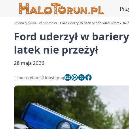
Prz
Strona główna
Wiadomości
Ford uderzył w bariery pod wiaduktem - 34-la
Ford uderzył w barier
latek nie przeżył
28 maja 2026
1 min czytania
Udostępnij