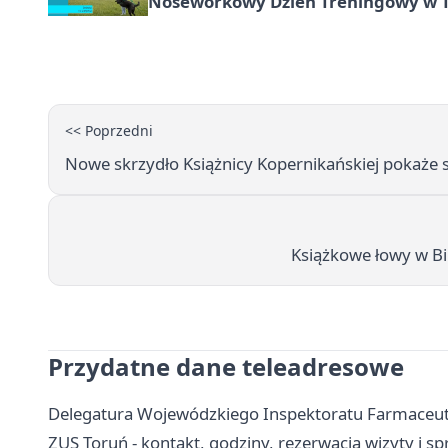
Noseworkowy Dzień Treningowy w To
<< Poprzedni
Nowe skrzydło Książnicy Kopernikańskiej pokaże 
Książkowe łowy w Bib
Przydatne dane teleadresowe
Delegatura Wojewódzkiego Inspektoratu Farmaceuty
ZUS Toruń - kontakt, godziny, rezerwacja wizyty i s