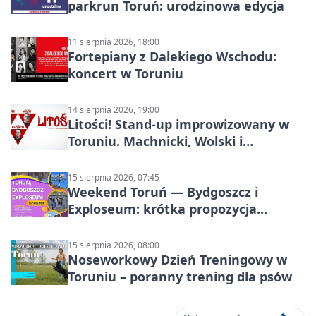
parkrun Toruń: urodzinowa edycja
11 sierpnia 2026, 18:00
Fortepiany z Dalekiego Wschodu:
koncert w Toruniu
14 sierpnia 2026, 19:00
Litości! Stand-up improwizowany w
Toruniu. Machnicki, Wolski i
Kasparek w Dwa Światy
15 sierpnia 2026, 07:45
Weekend Toruń — Bydgoszcz i
Exploseum: krótka propozycja
wyjazdu
15 sierpnia 2026, 08:00
Noseworkowy Dzień Treningowy w
Toruniu – poranny trening dla psów