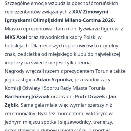
Szczególne emocje wzbudziła obecność toruńskich
reprezentantów związanych z
XXV Zimowymi
Igrzyskami Olimpijskimi Milano-Cortina 2026
.
Miasto reprezentowali tam m.in. łyżwiarze figurowi z
MKS Axel
oraz zawodniczka kadry Polski w
bobslejach. Dla młodszych sportowców to czytelny
znak, że ścieżka od miejskiego klubu do największej
imprezy na świecie nie jest tylko teorią.
Nagrody wręczali razem z prezydentem Torunia także
jego zastępca
Adam Szponka
, przewodniczący
Komisji Oświaty i Sportu Rady Miasta Torunia
Bartłomiej Jóźwiak
oraz radni
Piotr Drążek
i
Jan
Ząbik
. Sama gala miała więc wymiar szerszy niż
ceremonialny. Była też momentem, w którym w
jednym miejscu spotkali się zawodnicy, trenerzy,
przedstawiciele klubów i mieszkańcy, a sport w