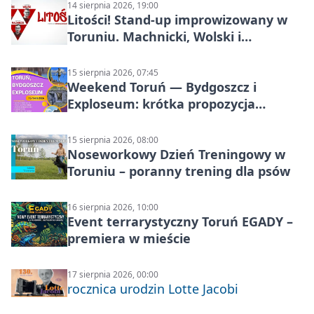
14 sierpnia 2026, 19:00
Litości! Stand-up improwizowany w
Toruniu. Machnicki, Wolski i
Kasparek w Dwa Światy
15 sierpnia 2026, 07:45
Weekend Toruń — Bydgoszcz i
Exploseum: krótka propozycja
wyjazdu
15 sierpnia 2026, 08:00
Noseworkowy Dzień Treningowy w
Toruniu – poranny trening dla psów
16 sierpnia 2026, 10:00
Event terrarystyczny Toruń EGADY –
premiera w mieście
17 sierpnia 2026, 00:00
rocznica urodzin Lotte Jacobi