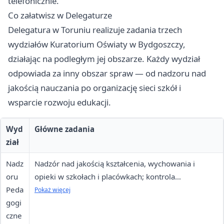
telefonicznie.
Co załatwisz w Delegaturze
Delegatura w Toruniu realizuje zadania trzech
wydziałów Kuratorium Oświaty w Bydgoszczy,
działając na podległym jej obszarze. Każdy wydział
odpowiada za inny obszar spraw — od nadzoru nad
jakością nauczania po organizację sieci szkół i
wsparcie rozwoju edukacji.
Wyd
Główne zadania
ział
Nadz
Nadzór nad jakością kształcenia, wychowania i
oru
opieki w szkołach i placówkach; kontrola
Peda
przestrzegania przepisów prawa oświatowego;
Pokaż więcej
gogi
rozpatrywanie skarg na działalność placówek
czne