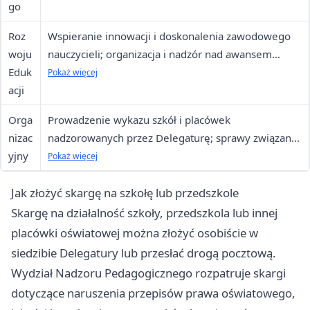
go
Roz
Wspieranie innowacji i doskonalenia zawodowego
woju
nauczycieli; organizacja i nadzór nad awansem
Eduk
zawodowym; współpraca przy ustalaniu terminów
Pokaż więcej
acji
rekrutacji do szkół ponadpodstawowych
Orga
Prowadzenie wykazu szkół i placówek
nizac
nadzorowanych przez Delegaturę; sprawy związane
yjny
z organizacją sieci placówek oświatowych; obsługa
Pokaż więcej
kancelaryjna i administracyjna Delegatury
Jak złożyć skargę na szkołę lub przedszkole
Skargę na działalność szkoły, przedszkola lub innej
placówki oświatowej można złożyć osobiście w
siedzibie Delegatury lub przesłać drogą pocztową.
Wydział Nadzoru Pedagogicznego rozpatruje skargi
dotyczące naruszenia przepisów prawa oświatowego,