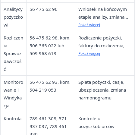
Analitycy
56 475 62 96
Wniosek na końcowym
pożyczko
etapie analizy, zmiana
wi
terminu podpisania
Pokaż więcej
umowy
Rozliczen
56 475 62 98, kom.
Rozliczenie pożyczki,
ia i
506 365 022 lub
faktury do rozliczenia,
Sprawoz
509 968 613
wypłata transz
Pokaż więcej
dawczoś
ć
Monitoro
56 475 62 93, kom.
Spłata pożyczki, cesje,
wanie i
504 219 053
ubezpieczenia, zmiana
Windyka
harmonogramu
cja
Kontrola
789 461 308, 571
Kontrole u
937 037, 789 461
pożyczkobiorców
330