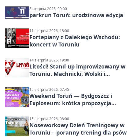
8 sierpnia 2026, 09:00
parkrun Toruń: urodzinowa edycja
11 sierpnia 2026, 18:00
Fortepiany z Dalekiego Wschodu:
koncert w Toruniu
14 sierpnia 2026, 19:00
Litości! Stand-up improwizowany w
Toruniu. Machnicki, Wolski i
Kasparek w Dwa Światy
15 sierpnia 2026, 07:45
Weekend Toruń — Bydgoszcz i
Exploseum: krótka propozycja
wyjazdu
15 sierpnia 2026, 08:00
Noseworkowy Dzień Treningowy w
Toruniu – poranny trening dla psów