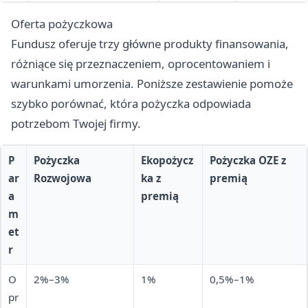
Oferta pożyczkowa
Fundusz oferuje trzy główne produkty finansowania,
różniące się przeznaczeniem, oprocentowaniem i
warunkami umorzenia. Poniższe zestawienie pomoże
szybko porównać, która pożyczka odpowiada
potrzebom Twojej firmy.
P
Pożyczka
Ekopożycz
Pożyczka OZE z
ar
Rozwojowa
ka z
premią
a
premią
m
et
r
O
2%–3%
1%
0,5%–1%
pr