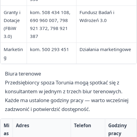
Granty i
kom. 508 434 108,
Fundusz Badań i
Dotacje
690 960 007, 798
Wdrożeń 3.0
(FBiW
921 372, 798 921
3.0)
387
Marketin
kom. 500 293 451
Działania marketingowe
g
Biura terenowe
Przedsiębiorcy spoza Torunia mogą spotkać się z
konsultantem w jednym z trzech biur terenowych.
Każde ma ustalone godziny pracy — warto wcześniej
zadzwonić i potwierdzić dostępność.
Mi
Adres
Telefon
Godziny
as
pracy