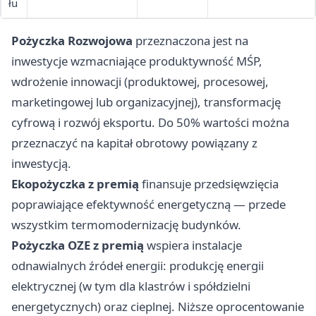
łu
budynków
użyteczności
zabytkowy
publicznej)
Pożyczka Rozwojowa
przeznaczona jest na
ch)
inwestycje wzmacniające produktywność MŚP,
wdrożenie innowacji (produktowej, procesowej,
marketingowej lub organizacyjnej), transformację
cyfrową i rozwój eksportu. Do 50% wartości można
przeznaczyć na kapitał obrotowy powiązany z
inwestycją.
Ekopożyczka z premią
finansuje przedsięwzięcia
poprawiające efektywność energetyczną — przede
wszystkim termomodernizację budynków.
Pożyczka OZE z premią
wspiera instalacje
odnawialnych źródeł energii: produkcję energii
elektrycznej (w tym dla klastrów i spółdzielni
energetycznych) oraz cieplnej. Niższe oprocentowanie