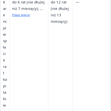
K
do 6 rat (nie dłużej
do 12 rat
—
ar
niż 7 miesięcy); w
(nie dłużej
e
przypadku
niż 13
Pokaż więcej
nc
pożyczek powyżej
miesięcy)
ja
1 mln zł możliwe
w
wydłużenie
sp
karencji do 12 rat
ła
kapitałowych (nie
ci
dłużej niż 12
e
miesięcy)
ra
t
ka
pi
ta
ło
w