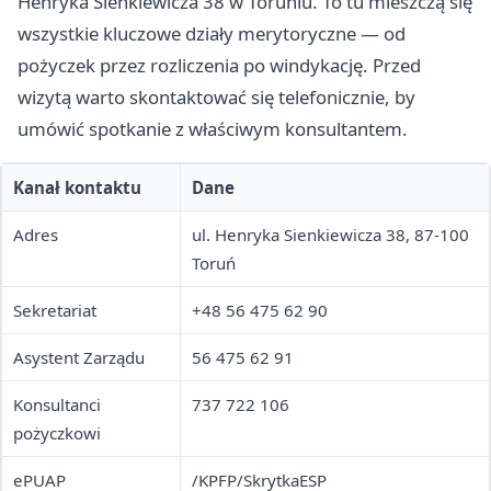
Henryka Sienkiewicza 38 w Toruniu. To tu mieszczą się
wszystkie kluczowe działy merytoryczne — od
pożyczek przez rozliczenia po windykację. Przed
wizytą warto skontaktować się telefonicznie, by
umówić spotkanie z właściwym konsultantem.
Kanał kontaktu
Dane
Adres
ul. Henryka Sienkiewicza 38, 87-100
Toruń
Sekretariat
+48 56 475 62 90
Asystent Zarządu
56 475 62 91
Konsultanci
737 722 106
pożyczkowi
ePUAP
/KPFP/SkrytkaESP