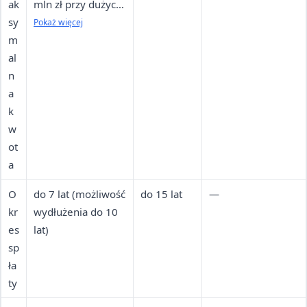
ak
mln zł przy dużych
sy
potrzebach
Pokaż więcej
m
inwestycyjnych)
al
n
a
k
w
ot
a
O
do 7 lat (możliwość
do 15 lat
—
kr
wydłużenia do 10
es
lat)
sp
ła
ty