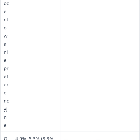
oc
e
nt
o
w
a
ni
e
pr
ef
er
e
nc
yj
n
e
O
4,9%–5,3% (8,3%
—
—