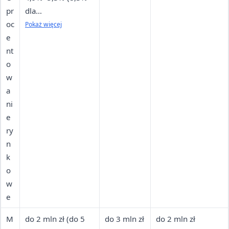
pr
dla
oc
przedsiębiorców
Pokaż więcej
e
działających na
nt
rynku poniżej 24
o
miesięcy)
w
a
ni
e
ry
n
k
o
w
e
M
do 2 mln zł (do 5
do 3 mln zł
do 2 mln zł