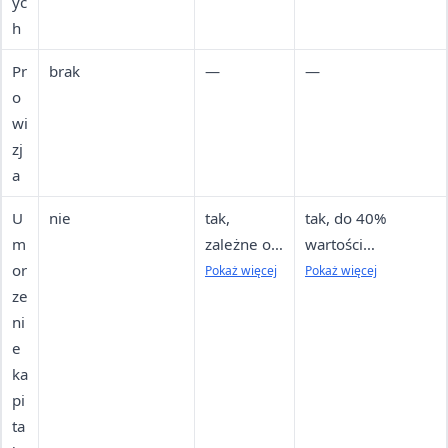
yc
h
Pr
brak
—
—
o
wi
zj
a
U
nie
tak,
tak, do 40%
m
zależne od
wartości
or
wzrostu
jednostkowej
Pokaż więcej
Pokaż więcej
ze
efektywno
pożyczki (z
ni
ści
możliwością
e
energetycz
dodatkowych 8%
ka
nej o min.
przy inwestycji w
pi
30% (25%
magazyn energii
ta
dla
dla budynków