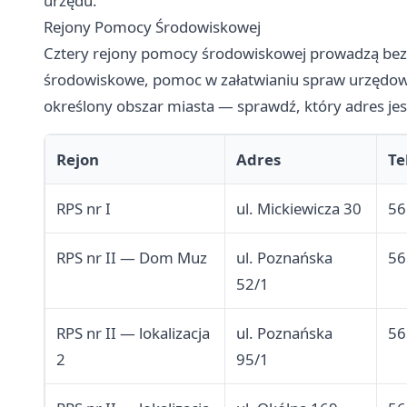
urzędu.
Rejony Pomocy Środowiskowej
Cztery rejony pomocy środowiskowej prowadzą bezp
środowiskowe, pomoc w załatwianiu spraw urzędowy
określony obszar miasta — sprawdź, który adres jest
Rejon
Adres
Te
RPS nr I
ul. Mickiewicza 30
56
RPS nr II — Dom Muz
ul. Poznańska
56
52/1
RPS nr II — lokalizacja
ul. Poznańska
56
2
95/1