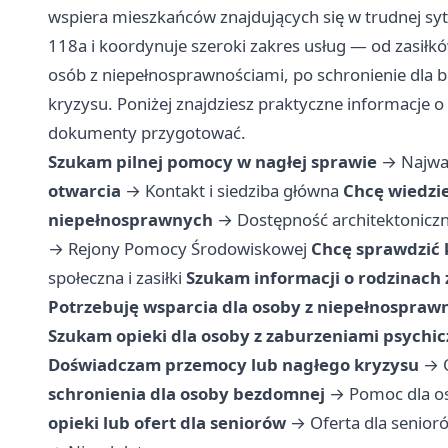
wspiera mieszkańców znajdujących się w trudnej sytu
118a i koordynuje szeroki zakres usług — od zasiłk
osób z niepełnosprawnościami, po schronienie dla 
kryzysu. Poniżej znajdziesz praktyczne informacje o 
dokumenty przygotować.
Szukam pilnej pomocy w nagłej sprawie
→
Najwa
otwarcia
→
Kontakt i siedziba główna
Chcę wiedzie
niepełnosprawnych
→
Dostępność architektonicz
→
Rejony Pomocy Środowiskowej
Chcę sprawdzić 
społeczna i zasiłki
Szukam informacji o rodzinach
Potrzebuję wsparcia dla osoby z niepełnospraw
Szukam opieki dla osoby z zaburzeniami psychi
Doświadczam przemocy lub nagłego kryzysu
→
schronienia dla osoby bezdomnej
→
Pomoc dla o
opieki lub ofert dla seniorów
→
Oferta dla senior