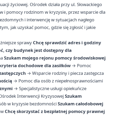
acji życiowej. Ośrodek działa przy ul. Słowackiego
ów i pomocy rodzinom w kryzysie, przez wsparcie dla
bezdomnych i interwencję w sytuacjach nagłego
tym, jak uzyskać pomoc, gdzie się zgłosić i jakie
żniejsze sprawy
Chcę sprawdzić adres i godziny
ć, czy budynek jest dostępny dla
na
Szukam mojego rejonu pomocy środowiskowej
kryteria dochodowe dla zasiłków
→
Pomoc
 zastępczych
→
Wsparcie rodziny i piecza zastępcza
nością
→
Pomoc dla osób z niepełnosprawnościami
cznymi
→
Specjalistyczne usługi opiekuńcze
Ośrodek Interwencji Kryzysowej
Szukam
sób w kryzysie bezdomności
Szukam całodobowej
ów
Chcę skorzystać z bezpłatnej pomocy prawnej