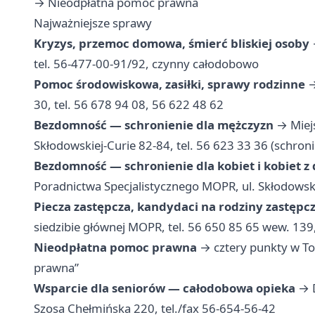
→
Nieodpłatna pomoc prawna
Najważniejsze sprawy
Kryzys, przemoc domowa, śmierć bliskiej osoby
tel. 56-477-00-91/92, czynny całodobowo
Pomoc środowiskowa, zasiłki, sprawy rodzinne
→
30, tel. 56 678 94 08, 56 622 48 62
Bezdomność — schronienie dla mężczyzn
→ Miejs
Skłodowskiej-Curie 82-84, tel. 56 623 33 36 (schron
Bezdomność — schronienie dla kobiet i kobiet z
Poradnictwa Specjalistycznego MOPR, ul. Skłodowski
Piecza zastępcza, kandydaci na rodziny zastępc
siedzibie głównej MOPR, tel. 56 650 85 65 wew. 139
Nieodpłatna pomoc prawna
→ cztery punkty w To
prawna”
Wsparcie dla seniorów — całodobowa opieka
→ D
Szosa Chełmińska 220, tel./fax 56-654-56-42