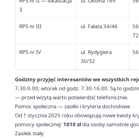
RPS nr II — lokalizacja
ul. Okólna 169
56
3
RPS nr III
ul. Fałata 34/46
56
72
RPS nr IV
ul. Rydygiera
56
30/32
Godziny przyjęć interesantów we wszystkich rej
7.30-9.00; wtorek od godz. 7.30-16.00. Są to godzin
— przed wizytą warto potwierdzić telefonicznie.
Pomoc społeczna — zasiłki i kryteria dochodowe
Od 1 stycznia 2025 roku obowiązują nowe kwoty kr
pomocy społecznej:
1010 zł
dla osoby samotnie gos
Zasiłek stały