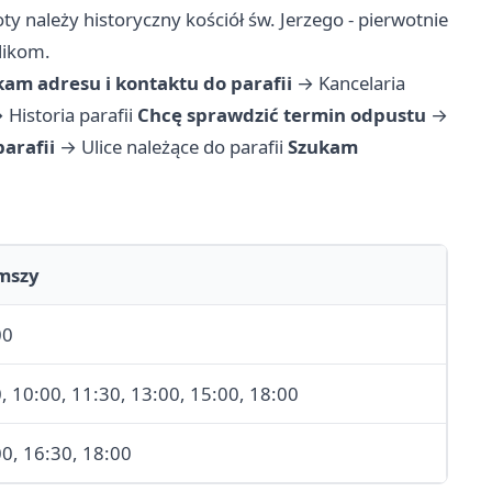
noty należy historyczny kościół św. Jerzego - pierwotnie
likom.
kam adresu i kontaktu do parafii
→
Kancelaria
→
Historia parafii
Chcę sprawdzić termin odpustu
→
parafii
→
Ulice należące do parafii
Szukam
mszy
00
0, 10:00, 11:30, 13:00, 15:00, 18:00
00, 16:30, 18:00