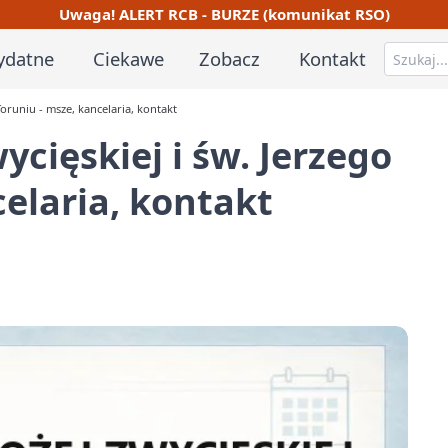
Uwaga! ALERT RCB - BURZE (komunikat RSO)
ydatne
Ciekawe
Zobacz
Kontakt
Toruniu - msze, kancelaria, kontakt
ycięskiej i św. Jerzego
celaria, kontakt