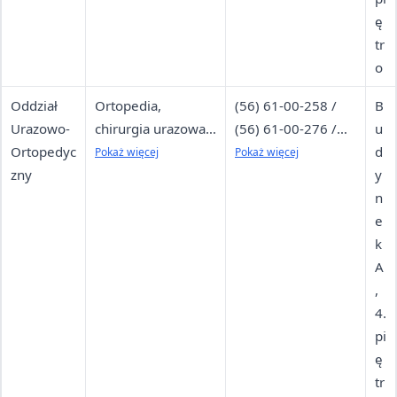
ę
tr
o
Oddział
Ortopedia,
(56) 61-00-258 /
B
Urazowo-
chirurgia urazowa,
(56) 61-00-276 /
u
Ortopedyc
endoprotezoplasty
(+48) 500-104-353,
d
Pokaż więcej
Pokaż więcej
zny
ka kolana i biodra;
Gabinet
y
24-godzinny dyżur
zabiegowy: (56)
n
ostry
61-00-257 / (56)
e
61-00-302
k
A
,
4.
pi
ę
tr