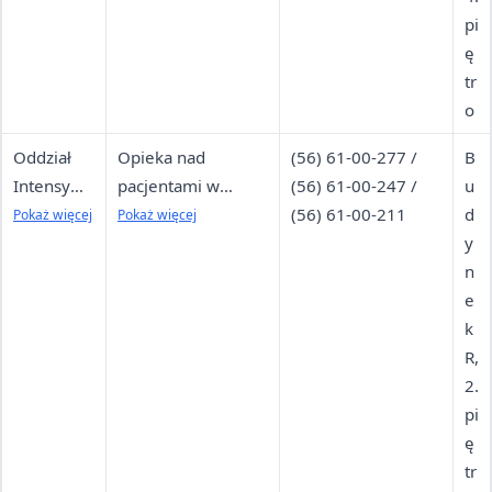
pi
ę
tr
o
Oddział
Opieka nad
(56) 61-00-277 /
B
Intensywn
pacjentami w
(56) 61-00-247 /
u
ej Terapii
stanie
(56) 61-00-211
d
Pokaż więcej
Pokaż więcej
Medyczne
bezpośredniego
y
j i
zagrożenia życia
n
Anestezjol
e
ogii (OIT)
k
R,
2.
pi
ę
tr