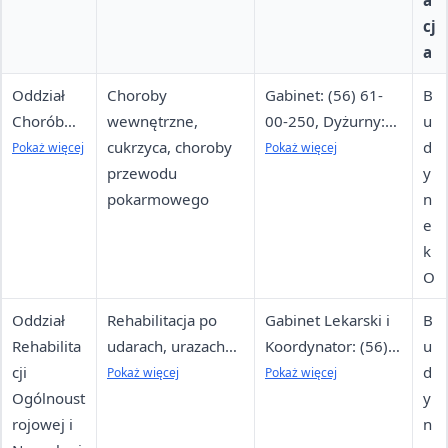
a
cj
a
Oddział
Choroby
Gabinet: (56) 61-
B
Chorób
wewnętrzne,
00-250, Dyżurny:
u
Wewnętrz
cukrzyca, choroby
(56) 61-00-232,
d
Pokaż więcej
Pokaż więcej
nych,
przewodu
Pielęgniarki: (56)
y
Diabetolo
pokarmowego
61-00-272 / (56)
n
gii i
61-00-289
e
Gastroent
k
erologii
O
Oddział
Rehabilitacja po
Gabinet Lekarski i
B
Rehabilita
udarach, urazach
Koordynator: (56)
u
cji
czaszkowo-
61-00-286,
d
Pokaż więcej
Pokaż więcej
Ogólnoust
mózgowych,
Pielęgniarki: (56)
y
rojowej i
choroby układu
61-00-274 / (56)
n