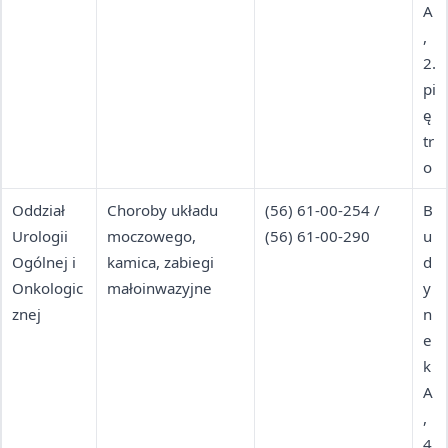
A
,
2.
pi
ę
tr
o
Oddział
Choroby układu
(56) 61-00-254 /
B
Urologii
moczowego,
(56) 61-00-290
u
Ogólnej i
kamica, zabiegi
d
Onkologic
małoinwazyjne
y
znej
n
e
k
A
,
4.