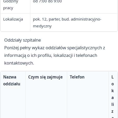
Godziny
od 7:00 do 9:00
pracy
Lokalizacja
pok. 12, parter, bud. administracyjno-
medyczny
Oddziały szpitalne
Poniżej pełny wykaz oddziałów specjalistycznych z
informacją o ich profilu, lokalizacji i telefonach
kontaktowych.
Nazwa
Czym się zajmuje
Telefon
L
oddziału
o
k
a
li
z