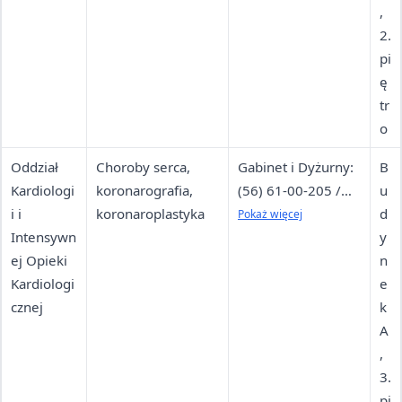
,
2.
pi
ę
tr
o
Oddział
Choroby serca,
Gabinet i Dyżurny:
B
Kardiologi
koronarografia,
(56) 61-00-205 /
u
i i
koronaroplastyka
(56) 61-00-311,
d
Pokaż więcej
Intensywn
Nadzór: (56) 61-00-
y
ej Opieki
207 / (56) 61-00-
n
Kardiologi
292
e
cznej
k
A
,
3.
pi