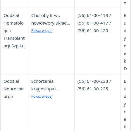
o
Oddział
Choroby krwi,
(56) 61-00-413 /
B
Hematolo
nowotwory układu
(56) 61-00-417 /
u
gii i
krwiotwórczego,
(56) 61-00-420
d
Pokaż więcej
Transplant
transplantacje
y
acji Szpiku
n
e
k
D
Oddział
Schorzenia
(56) 61-00-233 /
B
Neurochir
kręgosłupa i
(56) 61-00-225
u
urgii
mózgu: urazowe,
d
Pokaż więcej
onkologiczne,
y
zwyrodnieniowe,
n
deformacyjne
e
k