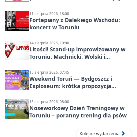
11 sierpnia 2026, 18:00
Fortepiany z Dalekiego Wschodu:
koncert w Toruniu
14 sierpnia 2026, 19:00
Litości! Stand-up improwizowany w
Toruniu. Machnicki, Wolski i
Kasparek w Dwa Światy
15 sierpnia 2026, 07:45
Weekend Toruń — Bydgoszcz i
Exploseum: krótka propozycja
wyjazdu
15 sierpnia 2026, 08:00
Noseworkowy Dzień Treningowy w
Toruniu – poranny trening dla psów
Kolejne wydarzenia