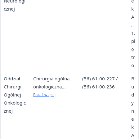
Neurologi
kostno-stawowego
61-00-331
e
cznej
i nerwowego
k
A
,
1.
pi
ę
tr
o
Oddział
Chirurgia ogólna,
(56) 61-00-227 /
B
Chirurgii
onkologiczna,
(56) 61-00-236
u
Ogólnej i
gastroenterologicz
d
Pokaż więcej
Onkologic
na, tarczycy
y
znej
n
e
k
A