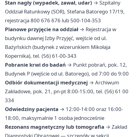
Stan nagły (wypadek, zawał, udar)
→ Szpitalny
Oddział Ratunkowy (SOR), Stefana Batorego 17/19,
rejestracja 800 676 676 lub 500-104-353
Planowe przyjęcie na oddział
→ Rejestracja w
budynku dawnej Izby Przyjęć, wejście od ul.
Bażyńskich (budynek z wizerunkiem Mikołaja
Kopernika), tel. (56) 61-00-343
Pobranie krwi do badań
→ Punkt pobrań, pok. 12,
Budynek P (wejście od ul. Batorego), od 7:00 do 9:00
Odbiór dokumentacji medycznej
→ Archiwum
Zakładowe, pok. 21, pn-pt 8:00-15:00, tel. (56) 61 00
334
Odwiedziny pacjenta
→ 12:00-14:00 oraz 16:00-
18:00, maksymalnie 1 osoba jednocześnie
Rezonans magnetyczny lub tomografia
→ Zakład
Diagnostyki Obrazowej — szczegóły w sekcji