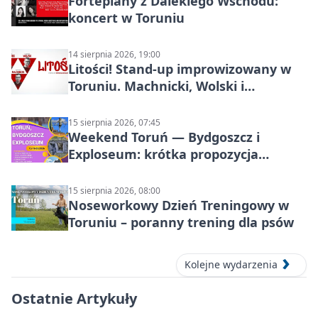
Fortepiany z Dalekiego Wschodu:
koncert w Toruniu
14 sierpnia 2026, 19:00
Litości! Stand-up improwizowany w
Toruniu. Machnicki, Wolski i
Kasparek w Dwa Światy
15 sierpnia 2026, 07:45
Weekend Toruń — Bydgoszcz i
Exploseum: krótka propozycja
wyjazdu
15 sierpnia 2026, 08:00
Noseworkowy Dzień Treningowy w
Toruniu – poranny trening dla psów
Kolejne wydarzenia
Ostatnie Artykuły