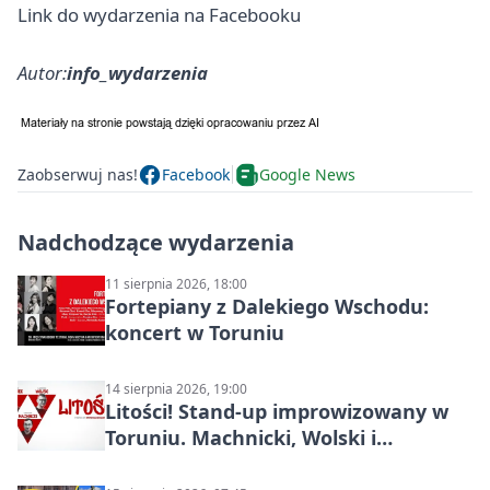
Link do wydarzenia na Facebooku
Autor:
info_wydarzenia
Zaobserwuj nas!
Facebook
Google News
Nadchodzące wydarzenia
11 sierpnia 2026, 18:00
Fortepiany z Dalekiego Wschodu:
koncert w Toruniu
14 sierpnia 2026, 19:00
Litości! Stand-up improwizowany w
Toruniu. Machnicki, Wolski i
Kasparek w Dwa Światy