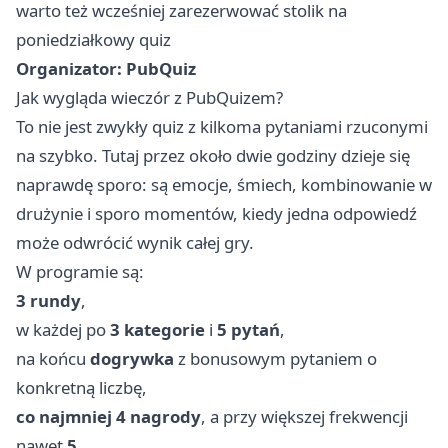
warto też wcześniej zarezerwować stolik na
poniedziałkowy quiz
Organizator:
PubQuiz
Jak wygląda wieczór z PubQuizem?
To nie jest zwykły quiz z kilkoma pytaniami rzuconymi
na szybko. Tutaj przez około dwie godziny dzieje się
naprawdę sporo: są emocje, śmiech, kombinowanie w
drużynie i sporo momentów, kiedy jedna odpowiedź
może odwrócić wynik całej gry.
W programie są:
3 rundy
,
w każdej po
3 kategorie
i
5 pytań
,
na końcu
dogrywka
z bonusowym pytaniem o
konkretną liczbę,
co najmniej 4 nagrody
, a przy większej frekwencji
nawet
5