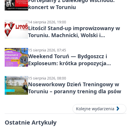
koncert w Toruniu
14 sierpnia 2026, 19:00
Litości! Stand-up improwizowany w
Toruniu. Machnicki, Wolski i
Kasparek w Dwa Światy
15 sierpnia 2026, 07:45
Weekend Toruń — Bydgoszcz i
Exploseum: krótka propozycja
wyjazdu
15 sierpnia 2026, 08:00
Noseworkowy Dzień Treningowy w
Toruniu – poranny trening dla psów
Kolejne wydarzenia
Ostatnie Artykuły