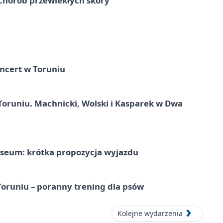
chorób przewlekłych skóry
ncert w Toruniu
Toruniu. Machnicki, Wolski i Kasparek w Dwa
seum: krótka propozycja wyjazdu
runiu – poranny trening dla psów
Kolejne wydarzenia