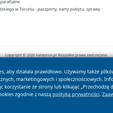
 parafialne
iego w Toruniu - paszporty, karty pobytu, sprawy
Copyright © 2026 halotorun.pl Wszystkie prawa zastrzeżone.
es, aby działała prawidłowo. Używamy także plik
News
Autorzy
Polityka Prywatności
Polityka Cookie
cznych, marketingowych i społecznościowych. Inf
 korzystanie ze strony lub klikając „Przechodzę 
ookies zgodnie z naszą
polityką prywatności
.
Zaaw