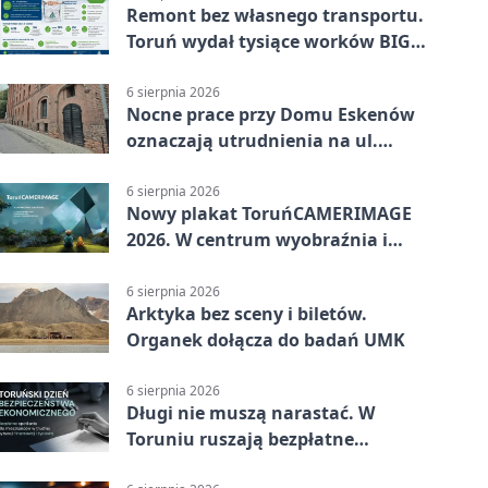
Remont bez własnego transportu.
Toruń wydał tysiące worków BIG
BAG
6 sierpnia 2026
Nocne prace przy Domu Eskenów
oznaczają utrudnienia na ul.
Ciasnej
6 sierpnia 2026
Nowy plakat ToruńCAMERIMAGE
2026. W centrum wyobraźnia i
filmowe spotkania
6 sierpnia 2026
Arktyka bez sceny i biletów.
Organek dołącza do badań UMK
6 sierpnia 2026
Długi nie muszą narastać. W
Toruniu ruszają bezpłatne
konsultacje