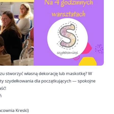
zu stworzyć własną dekorację lub maskotkę? W
ty szydełkowania dla początkujących — spokojne
aść!
ń
acownia Kreski)