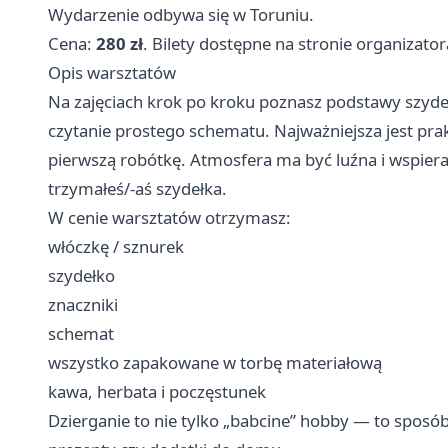
Wydarzenie odbywa się w Toruniu.
Cena:
280 zł
. Bilety dostępne na stronie organizator
Opis warsztatów
Na zajęciach krok po kroku poznasz podstawy szyde
czytanie prostego schematu. Najważniejsza jest pr
pierwszą robótkę. Atmosfera ma być luźna i wspierają
trzymałeś/-aś szydełka.
W cenie warsztatów otrzymasz:
włóczkę / sznurek
szydełko
znaczniki
schemat
wszystko zapakowane w torbę materiałową
kawa, herbata i poczęstunek
Dzierganie to nie tylko „babcine” hobby — to sposó