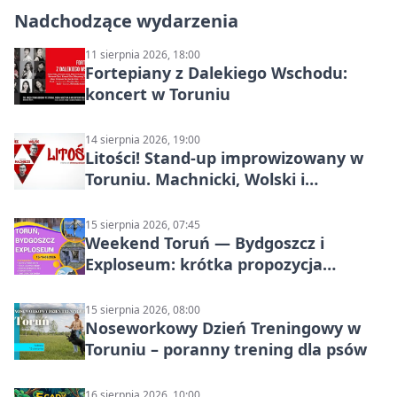
Nadchodzące wydarzenia
11 sierpnia 2026, 18:00
Fortepiany z Dalekiego Wschodu:
koncert w Toruniu
14 sierpnia 2026, 19:00
Litości! Stand-up improwizowany w
Toruniu. Machnicki, Wolski i
Kasparek w Dwa Światy
15 sierpnia 2026, 07:45
Weekend Toruń — Bydgoszcz i
Exploseum: krótka propozycja
wyjazdu
15 sierpnia 2026, 08:00
Noseworkowy Dzień Treningowy w
Toruniu – poranny trening dla psów
16 sierpnia 2026, 10:00