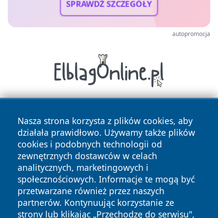
SPRAWDŹ SZCZEGÓŁY
autopromocja
Nasza strona korzysta z plików cookies, aby
działała prawidłowo. Używamy także plików
cookies i podobnych technologii od
zewnętrznych dostawców w celach
analitycznych, marketingowych i
Copyright © 2026 halotorun.pl Wszystkie prawa zastrzeżone.
społecznościowych. Informacje te mogą być
przetwarzane również przez naszych
partnerów. Kontynuując korzystanie ze
Polityka
Polityka
News
Autorzy
strony lub klikając „Przechodzę do serwisu",
Prywatności
Cookies