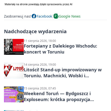
Zaobserwuj nas!
Facebook
Google News
Nadchodzące wydarzenia
11 sierpnia 2026, 18:00
Fortepiany z Dalekiego Wschodu:
koncert w Toruniu
14 sierpnia 2026, 19:00
Litości! Stand-up improwizowany w
Toruniu. Machnicki, Wolski i
Kasparek w Dwa Światy
15 sierpnia 2026, 07:45
Weekend Toruń — Bydgoszcz i
Exploseum: krótka propozycja
wyjazdu