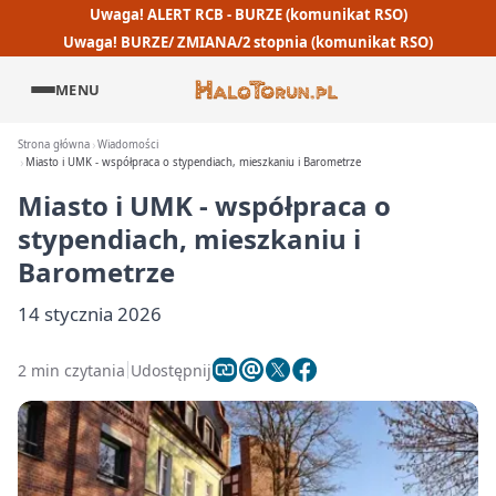
Uwaga! ALERT RCB - BURZE (komunikat RSO)
Uwaga! BURZE/ ZMIANA/2 stopnia (komunikat RSO)
MENU
Strona główna
Wiadomości
Miasto i UMK - współpraca o stypendiach, mieszkaniu i Barometrze
Miasto i UMK - współpraca o
stypendiach, mieszkaniu i
Barometrze
14 stycznia 2026
2 min czytania
Udostępnij