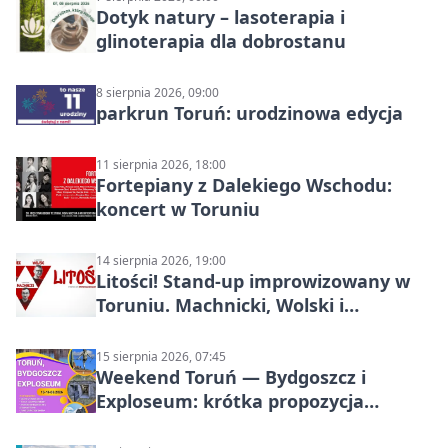
Dotyk natury – lasoterapia i
glinoterapia dla dobrostanu
8 sierpnia 2026, 09:00
parkrun Toruń: urodzinowa edycja
11 sierpnia 2026, 18:00
Fortepiany z Dalekiego Wschodu:
koncert w Toruniu
14 sierpnia 2026, 19:00
Litości! Stand-up improwizowany w
Toruniu. Machnicki, Wolski i
Kasparek w Dwa Światy
15 sierpnia 2026, 07:45
Weekend Toruń — Bydgoszcz i
Exploseum: krótka propozycja
wyjazdu