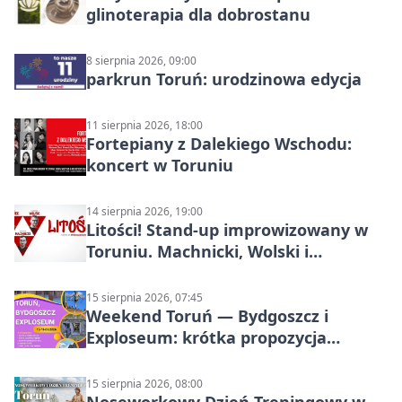
glinoterapia dla dobrostanu
8 sierpnia 2026, 09:00
parkrun Toruń: urodzinowa edycja
11 sierpnia 2026, 18:00
Fortepiany z Dalekiego Wschodu:
koncert w Toruniu
14 sierpnia 2026, 19:00
Litości! Stand-up improwizowany w
Toruniu. Machnicki, Wolski i
Kasparek w Dwa Światy
15 sierpnia 2026, 07:45
Weekend Toruń — Bydgoszcz i
Exploseum: krótka propozycja
wyjazdu
15 sierpnia 2026, 08:00
Noseworkowy Dzień Treningowy w