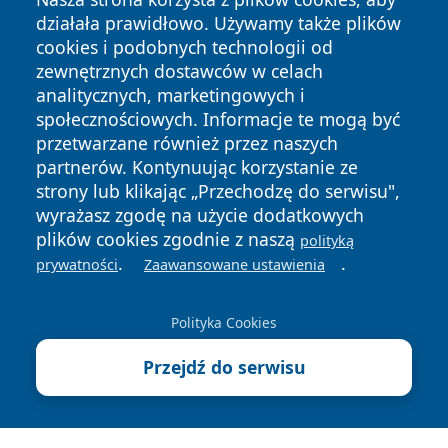
działała prawidłowo. Używamy także plików
cookies i podobnych technologii od
zewnętrznych dostawców w celach
analitycznych, marketingowych i
społecznościowych. Informacje te mogą być
przetwarzane również przez naszych
Copyright © 2026 halotorun.pl Wszystkie prawa zastrzeżone.
partnerów. Kontynuując korzystanie ze
strony lub klikając „Przechodzę do serwisu",
wyrażasz zgodę na użycie dodatkowych
Polityka
Polityka
News
Autorzy
plików cookies zgodnie z naszą
polityką
Prywatności
Cookies
.
.
prywatności
Zaawansowane ustawienia
Polityka Cookies
Przejdź do serwisu