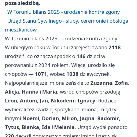
poza siedzibą.
W Toruniu bilans 2025 - urodzenia kontra zgony
Urząd Stanu Cywilnego - śluby, ceremonie i obsługa
mieszkańców
W Toruniu bilans 2025 - urodzenia kontra zgony
W ubiegłym roku w Toruniu zarejestrowano
2118
urodzeń, co oznacza spadek o
146
dzieci w
porównaniu z 2024 rokiem. Więcej urodziło się
chłopców —
1071
, wobec
1038
dziewczynek.
Najpopularniejsze imiona żeńskie to
Zuzanna
,
Zofia
,
Alicja
,
Hanna
i
Maria
; wśród chłopców przodują
Leon
,
Antoni
,
Jan
,
Nikodem
i
Ignacy
. Rodzice
wybierali też rzadziej spotykane imiona, między
innymi
Noemi
,
Dorian
,
Miron
,
Jagna
,
Radomir
,
Tytus
,
Bianka
,
Ida
i
Melania
. Urząd wydał ponadto
220
decyzji dotyczących zmiany imion i nazwisk.