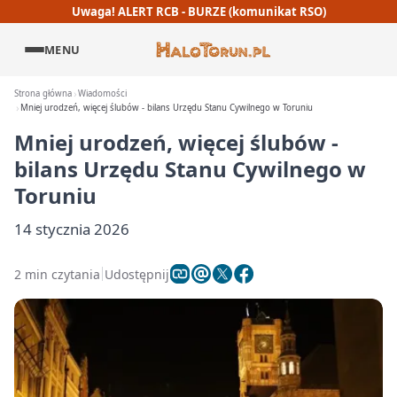
Uwaga! ALERT RCB - BURZE (komunikat RSO)
MENU
Strona główna
Wiadomości
Mniej urodzeń, więcej ślubów - bilans Urzędu Stanu Cywilnego w Toruniu
Mniej urodzeń, więcej ślubów -
bilans Urzędu Stanu Cywilnego w
Toruniu
14 stycznia 2026
2 min czytania
Udostępnij