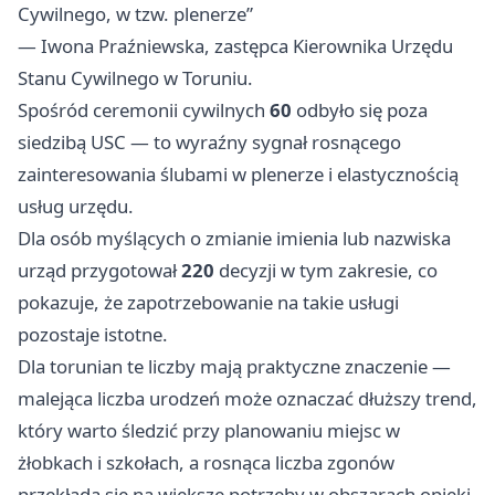
Cywilnego, w tzw. plenerze”
— Iwona Praźniewska, zastępca Kierownika Urzędu
Stanu Cywilnego w Toruniu.
Spośród ceremonii cywilnych
60
odbyło się poza
siedzibą USC — to wyraźny sygnał rosnącego
zainteresowania ślubami w plenerze i elastycznością
usług urzędu.
Dla osób myślących o zmianie imienia lub nazwiska
urząd przygotował
220
decyzji w tym zakresie, co
pokazuje, że zapotrzebowanie na takie usługi
pozostaje istotne.
Dla torunian te liczby mają praktyczne znaczenie —
malejąca liczba urodzeń może oznaczać dłuższy trend,
który warto śledzić przy planowaniu miejsc w
żłobkach i szkołach, a rosnąca liczba zgonów
przekłada się na większe potrzeby w obszarach opieki