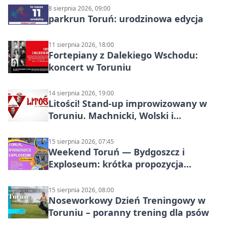
8 sierpnia 2026, 09:00
parkrun Toruń: urodzinowa edycja
11 sierpnia 2026, 18:00
Fortepiany z Dalekiego Wschodu:
koncert w Toruniu
14 sierpnia 2026, 19:00
Litości! Stand-up improwizowany w
Toruniu. Machnicki, Wolski i
Kasparek w Dwa Światy
15 sierpnia 2026, 07:45
Weekend Toruń — Bydgoszcz i
Exploseum: krótka propozycja
wyjazdu
15 sierpnia 2026, 08:00
Noseworkowy Dzień Treningowy w
Toruniu – poranny trening dla psów