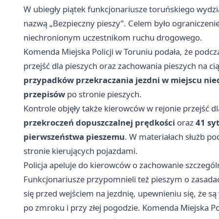
W ubiegły piątek funkcjonariusze toruńskiego wydz
nazwą „Bezpieczny pieszy”. Celem było ograniczen
niechronionym uczestnikom ruchu drogowego.
Komenda Miejska Policji w Toruniu podała, że podcz
przejść dla pieszych oraz zachowania pieszych na c
przypadków przekraczania jezdni w miejscu ni
przepisów
po stronie pieszych.
Kontrole objęły także kierowców w rejonie przejść d
przekroczeń dopuszczalnej prędkości
oraz
41 syt
pierwszeństwa pieszemu
. W materiałach służb po
stronie kierujących pojazdami.
Policja apeluje do kierowców o zachowanie szczególne
Funkcjonariusze przypomnieli też pieszym o zasadac
się przed wejściem na jezdnię, upewnieniu się, że 
po zmroku i przy złej pogodzie. Komenda Miejska Po