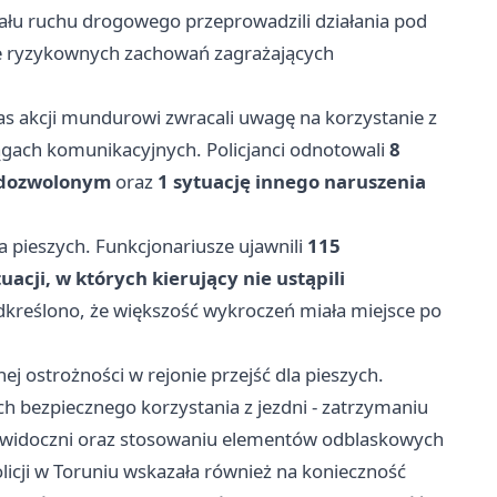
iału ruchu drogowego przeprowadzili działania pod
ie ryzykownych zachowań zagrażających
as akcji mundurowi zwracali uwagę na korzystanie z
iągach komunikacyjnych. Policjanci odnotowali
8
edozwolonym
oraz
1 sytuację innego naruszenia
la pieszych. Funkcjonariusze ujawnili
115
uacji, w których kierujący nie ustąpili
dkreślono, że większość wykroczeń miała miejsce po
j ostrożności w rejonie przejść dla pieszych.
h bezpiecznego korzystania z jezdni - zatrzymaniu
są widoczni oraz stosowaniu elementów odblaskowych
licji w Toruniu wskazała również na konieczność