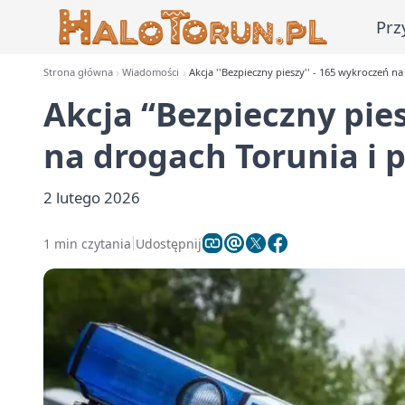
Prz
Strona główna
Wiadomości
Akcja ''Bezpieczny pieszy'' - 165 wykroczeń n
Akcja ‘‘Bezpieczny pie
na drogach Torunia i 
2 lutego 2026
1 min czytania
Udostępnij