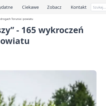
ydatne
Ciekawe
Zobacz
Kontakt
a drogach Torunia i powiatu
szy’’ - 165 wykroczeń
powiatu