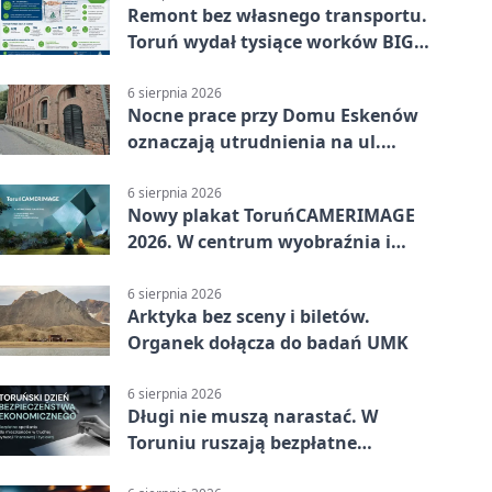
Remont bez własnego transportu.
Toruń wydał tysiące worków BIG
BAG
6 sierpnia 2026
Nocne prace przy Domu Eskenów
oznaczają utrudnienia na ul.
Ciasnej
6 sierpnia 2026
Nowy plakat ToruńCAMERIMAGE
2026. W centrum wyobraźnia i
filmowe spotkania
6 sierpnia 2026
Arktyka bez sceny i biletów.
Organek dołącza do badań UMK
6 sierpnia 2026
Długi nie muszą narastać. W
Toruniu ruszają bezpłatne
konsultacje