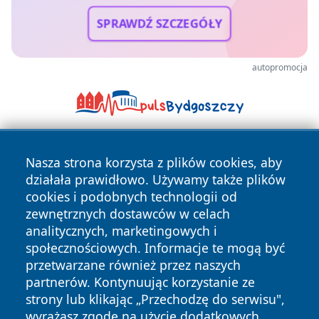
SPRAWDŹ SZCZEGÓŁY
autopromocja
Nasza strona korzysta z plików cookies, aby
działała prawidłowo. Używamy także plików
cookies i podobnych technologii od
zewnętrznych dostawców w celach
analitycznych, marketingowych i
Copyright © 2026 halotorun.pl Wszystkie prawa zastrzeżone.
społecznościowych. Informacje te mogą być
przetwarzane również przez naszych
partnerów. Kontynuując korzystanie ze
Polityka
Polityka
News
Autorzy
strony lub klikając „Przechodzę do serwisu",
Prywatności
Cookies
wyrażasz zgodę na użycie dodatkowych