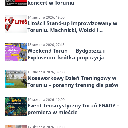
koncert w Toruniu
14 sierpnia 2026, 19:00
Litości! Stand-up improwizowany w
Toruniu. Machnicki, Wolski i
Kasparek w Dwa Światy
15 sierpnia 2026, 07:45
Weekend Toruń — Bydgoszcz i
Exploseum: krótka propozycja
wyjazdu
15 sierpnia 2026, 08:00
Noseworkowy Dzień Treningowy w
Toruniu – poranny trening dla psów
16 sierpnia 2026, 10:00
Event terrarystyczny Toruń EGADY –
premiera w mieście
17 sierpnia 2026, 00:00