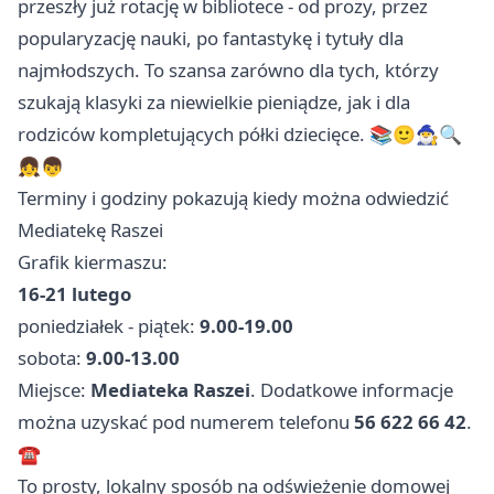
przeszły już rotację w bibliotece - od prozy, przez
popularyzację nauki, po fantastykę i tytuły dla
najmłodszych. To szansa zarówno dla tych, którzy
szukają klasyki za niewielkie pieniądze, jak i dla
rodziców kompletujących półki dziecięce. 📚🙂🧙‍♂️🔍
👧👦
Terminy i godziny pokazują kiedy można odwiedzić
Mediatekę Raszei
Grafik kiermaszu:
16-21 lutego
poniedziałek - piątek:
9.00-19.00
sobota:
9.00-13.00
Miejsce:
Mediateka Raszei
. Dodatkowe informacje
można uzyskać pod numerem telefonu
56 622 66 42
.
☎️
To prosty, lokalny sposób na odświeżenie domowej