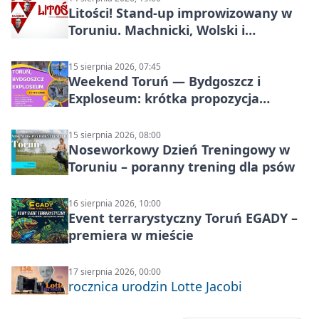
Litości! Stand-up improwizowany w
Toruniu. Machnicki, Wolski i
Kasparek w Dwa Światy
15 sierpnia 2026, 07:45
Weekend Toruń — Bydgoszcz i
Exploseum: krótka propozycja
wyjazdu
15 sierpnia 2026, 08:00
Noseworkowy Dzień Treningowy w
Toruniu – poranny trening dla psów
16 sierpnia 2026, 10:00
Event terrarystyczny Toruń EGADY –
premiera w mieście
17 sierpnia 2026, 00:00
rocznica urodzin Lotte Jacobi