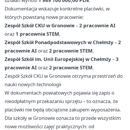
działań wynosi
1 949 100 000,00 PLN
.
Dokumentacja wskazuje konkretne placówki, w
których powstaną nowe pracownie:
Zespół Szkół CKU w Gronowie
–
2 pracownie AI
oraz
1 pracownia STEM
,
Zespół Szkół Ponadpodstawowych w Chełmży
–
2
pracownie AI
oraz
2 pracownie STEM
,
Zespół Szkół im. Unii Europejskiej w Chełmży
–
3
pracownie AI
oraz
2 pracownie STEM
.
Zespół Szkół CKU w Gronowie otrzyma przestrzeń do
nauki nowych technologii
W dokumentach powiatowych pojawia się zapis o
nieodpłatnym przekazaniu sprzętu – to oznacza, że
placówki nie będą obciążone zakupem wyposażenia.
Dla szkoły w Gronowie oznacza to przede wszystkim
nowe możliwości zajęć praktycznych: od