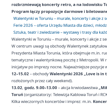
rozbrzmiewają koncerty retro, a na lodowisku T
Program łączy propozycje darmowe i biletowane, 
Walentynki w Toruniu – murale, koncerty i akcje z 
Ferie 2026 – oferta Urzędu Miasta dla dzieci, młodz
Sztuka, teatr i zwiedzanie – wystawy i trasy dla ka
Walentynki w Toruniu – murale, koncerty i akcje z s
W centrum uwagi są obchody Walentynek zatytuło
Prezydenta Miasta Torunia, która obejmuje m.in. 
tematyczne i walentynkową pocztę z Metropolii. W 
inicjatyw po imprezy nocne. Najważniejsze pozycje 
12–15.02
– obchody
Walentynki 2026 „Love is in 
rozłożonych przez cały weekend).
13.02
,
godz. 9.00–13.00
– akcja krwiodawstwa
„Mi
Toruń
(organizatorzy: Telewizja Kablowa Toruń i RC
Kilka wieczornych koncertów i imprez: m.in.
Koncer