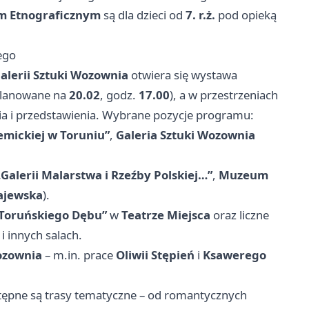
 Etnograficznym
są dla dzieci od
7. r.ż.
pod opieką
dego
alerii Sztuki Wozownia
otwiera się wystawa
planowane na
20.02
, godz.
17.00
), a w przestrzeniach
a i przedstawienia. Wybrane pozycje programu:
demickiej w Toruniu”
,
Galeria Sztuki Wozownia
„Galerii Malarstwa i Rzeźby Polskiej…”
,
Muzeum
ajewska
).
 Toruńskiego Dębu”
w
Teatrze Miejsca
oraz liczne
i innych salach.
Wozownia
– m.in. prace
Oliwii Stępień
i
Ksawerego
stępne są trasy tematyczne – od romantycznych