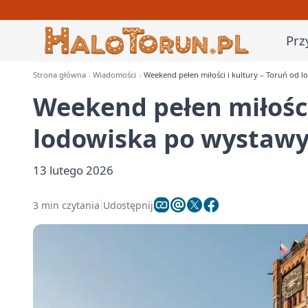
Prz
Strona główna
Wiadomości
Weekend pełen miłości i kultury – Toruń od 
Weekend pełen miłości
lodowiska po wystaw
13 lutego 2026
3 min czytania
Udostępnij