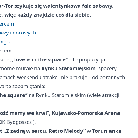
or-Tor szykuje się walentynkowa fala zabawy.
więc każdy znajdzie coś dla siebie.
sercem
ieży i dorosłych
żdego
ercem
wane
„Love is in the square”
– to propozycja
ruchome murale na
Rynku Staromiejskim
, spacery
ramach weekendu atrakcji nie brakuje – od porannych
warte zapamiętania:
the square”
na Rynku Staromiejskim (wiele atrakcji
łość mamy we krwi”
,
Kujawsko-Pomorska Arena
KiK
Bydgoszcz
).
t „Z zadrą w sercu. Retro Melody”
w
Torunianka