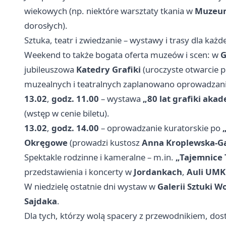
wiekowych (np. niektóre warsztaty tkania w
Muzeum
dorosłych).
Sztuka, teatr i zwiedzanie – wystawy i trasy dla każ
Weekend to także bogata oferta muzeów i scen: w
G
jubileuszowa
Katedry Grafiki
(uroczyste otwarcie 
muzealnych i teatralnych zaplanowano oprowadzani
13.02
,
godz. 11.00
– wystawa
„80 lat grafiki aka
(wstęp w cenie biletu).
13.02
,
godz. 14.00
– oprowadzanie kuratorskie po
Okręgowe
(prowadzi kustosz
Anna Kroplewska-G
Spektakle rodzinne i kameralne – m.in.
„Tajemnice
przedstawienia i koncerty w
Jordankach
,
Auli UMK
W niedzielę ostatnie dni wystaw w
Galerii Sztuki 
Sajdaka
.
Dla tych, którzy wolą spacery z przewodnikiem, do