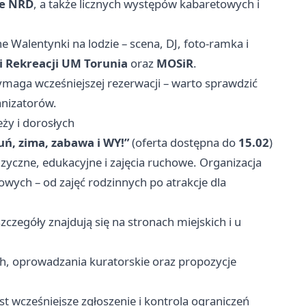
ie NRD
, a także licznych występów kabaretowych i
e Walentynki na lodzie – scena, DJ, foto-ramka i
i Rekreacji UM Torunia
oraz
MOSiR
.
ymaga wcześniejszej rezerwacji – warto sprawdzić
anizatorów.
eży i dorosłych
uń, zima, zabawa i WY!”
(oferta dostępna do
15.02
)
uzyczne, edukacyjne i zajęcia ruchowe. Organizacja
owych – od zajęć rodzinnych po atrakcje dla
zczegóły znajdują się na stronach miejskich i u
h, oprowadzania kuratorskie oraz propozycje
st wcześniejsze zgłoszenie i kontrola ograniczeń