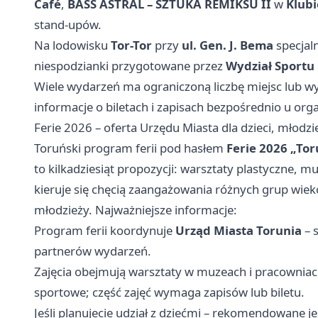
Café
,
BASS ASTRAL – SZTUKA REMIKSU II
w
Klub
stand-upów.
Na lodowisku
Tor-Tor
przy
ul. Gen. J. Bema
specjaln
niespodzianki przygotowane przez
Wydział Sportu 
Wiele wydarzeń ma ograniczoną liczbę miejsc lub w
informacje o biletach i zapisach bezpośrednio u org
Ferie 2026 – oferta Urzędu Miasta dla dzieci, młodzi
Toruński program ferii pod hasłem
Ferie 2026 „Tor
to kilkadziesiąt propozycji: warsztaty plastyczne, m
kieruje się chęcią zaangażowania różnych grup wiek
młodzieży. Najważniejsze informacje:
Program ferii koordynuje
Urząd Miasta Torunia
– s
partnerów wydarzeń.
Zajęcia obejmują warsztaty w muzeach i pracowniac
sportowe; część zajęć wymaga zapisów lub biletu.
Jeśli planujecie udział z dziećmi – rekomendowane je