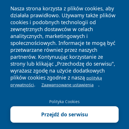
Nasza strona korzysta z plików cookies, aby
działała prawidłowo. Używamy także plików
cookies i podobnych technologii od
zewnętrznych dostawców w celach
analitycznych, marketingowych i
społecznościowych. Informacje te mogą być
przetwarzane również przez naszych
Copyright © 2026 halotorun.pl Wszystkie prawa zastrzeżone.
partnerów. Kontynuując korzystanie ze
strony lub klikając „Przechodzę do serwisu",
wyrażasz zgodę na użycie dodatkowych
Polityka
Polityka
plików cookies zgodnie z naszą
polityką
News
Autorzy
Prywatności
Cookies
.
.
prywatności
Zaawansowane ustawienia
Polityka Cookies
Przejdź do serwisu