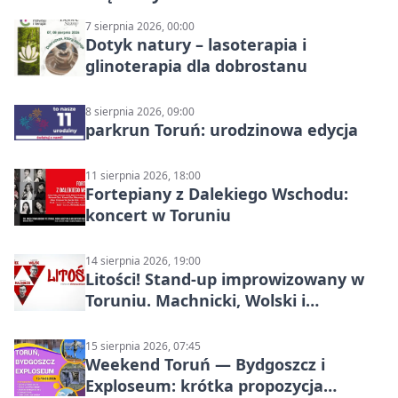
7 sierpnia 2026, 00:00
Dotyk natury – lasoterapia i
glinoterapia dla dobrostanu
8 sierpnia 2026, 09:00
parkrun Toruń: urodzinowa edycja
11 sierpnia 2026, 18:00
Fortepiany z Dalekiego Wschodu:
koncert w Toruniu
14 sierpnia 2026, 19:00
Litości! Stand-up improwizowany w
Toruniu. Machnicki, Wolski i
Kasparek w Dwa Światy
15 sierpnia 2026, 07:45
Weekend Toruń — Bydgoszcz i
Exploseum: krótka propozycja