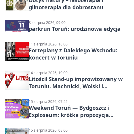
Dotyk natury – lasoterapia i
glinoterapia dla dobrostanu
8 sierpnia 2026, 09:00
parkrun Toruń: urodzinowa edycja
11 sierpnia 2026, 18:00
Fortepiany z Dalekiego Wschodu:
koncert w Toruniu
14 sierpnia 2026, 19:00
Litości! Stand-up improwizowany w
Toruniu. Machnicki, Wolski i
Kasparek w Dwa Światy
15 sierpnia 2026, 07:45
Weekend Toruń — Bydgoszcz i
Exploseum: krótka propozycja
wyjazdu
15 sierpnia 2026, 08:00