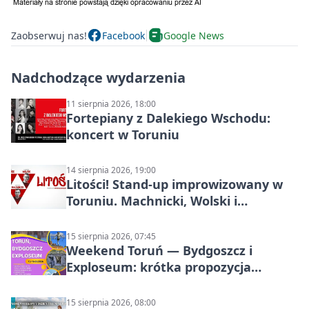
Zaobserwuj nas!
Facebook
Google News
Nadchodzące wydarzenia
11 sierpnia 2026, 18:00
Fortepiany z Dalekiego Wschodu:
koncert w Toruniu
14 sierpnia 2026, 19:00
Litości! Stand-up improwizowany w
Toruniu. Machnicki, Wolski i
Kasparek w Dwa Światy
15 sierpnia 2026, 07:45
Weekend Toruń — Bydgoszcz i
Exploseum: krótka propozycja
wyjazdu
15 sierpnia 2026, 08:00