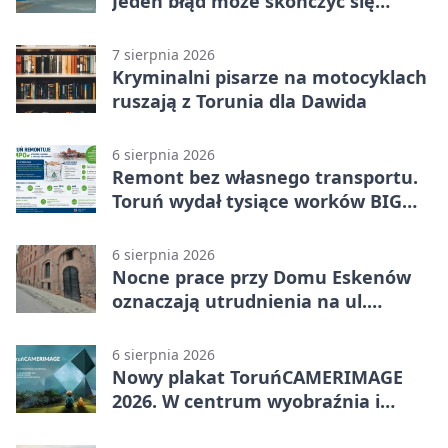
Jeden błąd może skończyć się
utratą przyczepności
7 sierpnia 2026
Kryminalni pisarze na motocyklach
ruszają z Torunia dla Dawida
6 sierpnia 2026
Remont bez własnego transportu.
Toruń wydał tysiące worków BIG
BAG
6 sierpnia 2026
Nocne prace przy Domu Eskenów
oznaczają utrudnienia na ul.
Ciasnej
6 sierpnia 2026
Nowy plakat ToruńCAMERIMAGE
2026. W centrum wyobraźnia i
filmowe spotkania