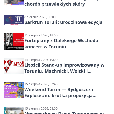
chorób przewlekłych skóry
8 sierpnia 2026, 09:00
parkrun Toruń: urodzinowa edycja
11 sierpnia 2026, 18:00
Fortepiany z Dalekiego Wschodu:
koncert w Toruniu
14 sierpnia 2026, 19:00
Litości! Stand-up improwizowany w
Toruniu. Machnicki, Wolski i
Kasparek w Dwa Światy
15 sierpnia 2026, 07:45
Weekend Toruń — Bydgoszcz i
Exploseum: krótka propozycja
wyjazdu
15 sierpnia 2026, 08:00
Noseworkowy Dzień Treningowy w