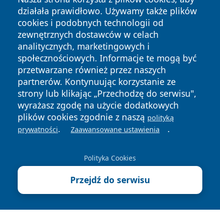
działała prawidłowo. Używamy także plików
cookies i podobnych technologii od
zewnętrznych dostawców w celach
analitycznych, marketingowych i
społecznościowych. Informacje te mogą być
Copyright © 2026 halotorun.pl Wszystkie prawa zastrzeżone.
przetwarzane również przez naszych
partnerów. Kontynuując korzystanie ze
strony lub klikając „Przechodzę do serwisu",
Polityka
Polityka
wyrażasz zgodę na użycie dodatkowych
News
Autorzy
Prywatności
Cookies
plików cookies zgodnie z naszą
polityką
.
.
prywatności
Zaawansowane ustawienia
Polityka Cookies
Przejdź do serwisu