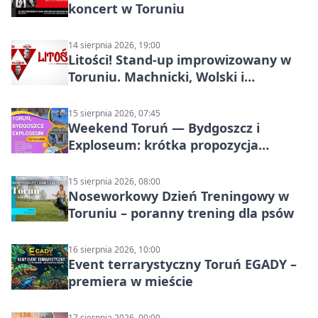
koncert w Toruniu
14 sierpnia 2026, 19:00
Litości! Stand-up improwizowany w
Toruniu. Machnicki, Wolski i
Kasparek w Dwa Światy
15 sierpnia 2026, 07:45
Weekend Toruń — Bydgoszcz i
Exploseum: krótka propozycja
wyjazdu
15 sierpnia 2026, 08:00
Noseworkowy Dzień Treningowy w
Toruniu – poranny trening dla psów
16 sierpnia 2026, 10:00
Event terrarystyczny Toruń EGADY –
premiera w mieście
17 sierpnia 2026, 00:00