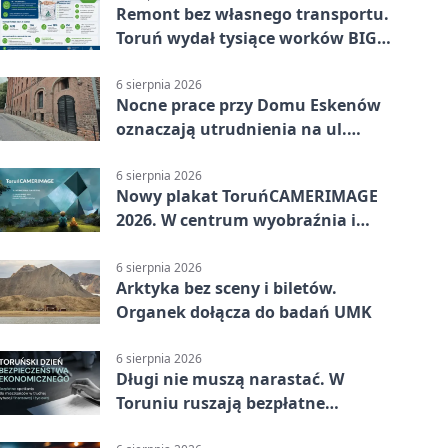
Remont bez własnego transportu.
Toruń wydał tysiące worków BIG
BAG
6 sierpnia 2026
Nocne prace przy Domu Eskenów
oznaczają utrudnienia na ul.
Ciasnej
6 sierpnia 2026
Nowy plakat ToruńCAMERIMAGE
2026. W centrum wyobraźnia i
filmowe spotkania
6 sierpnia 2026
Arktyka bez sceny i biletów.
Organek dołącza do badań UMK
6 sierpnia 2026
Długi nie muszą narastać. W
Toruniu ruszają bezpłatne
konsultacje