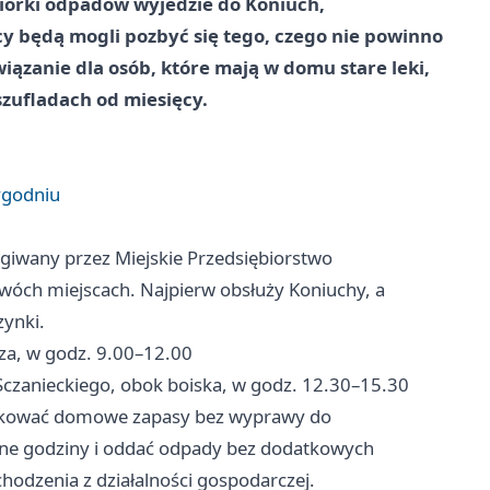
biórki odpadów wyjedzie do Koniuch,
y będą mogli pozbyć się tego, czego nie powinno
iązanie dla osób, które mają w domu stare leki,
szufladach od miesięcy.
ygodniu
giwany przez Miejskie Przedsiębiorstwo
wóch miejscach. Najpierw obsłuży Koniuchy, a
zynki.
za, w godz. 9.00–12.00
 Sczanieckiego, obok boiska, w godz. 12.30–15.30
ządkować domowe zapasy bez wyprawy do
one godziny i oddać odpady bez dodatkowych
chodzenia z działalności gospodarczej.