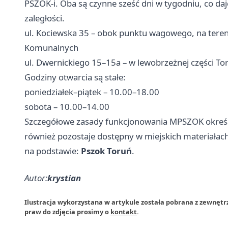
PSZOK-i. Oba są czynne sześć dni w tygodniu, co 
zaległości.
ul. Kociewska 35 – obok punktu wagowego, na tere
Komunalnych
ul. Dwernickiego 15–15a – w lewobrzeżnej części To
Godziny otwarcia są stałe:
poniedziałek–piątek – 10.00–18.00
sobota – 10.00–14.00
Szczegółowe zasady funkcjonowania MPSZOK okreś
również pozostaje dostępny w miejskich materiała
na podstawie:
Pszok Toruń
.
Autor:
krystian
Ilustracja wykorzystana w artykule została pobrana z zewnętr
praw do zdjęcia prosimy o
kontakt
.