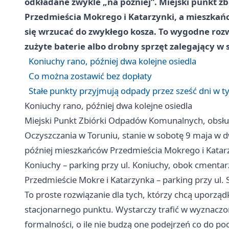
odkładane zwykle „na później”. Miejski punkt z
Przedmieścia Mokrego i Katarzynki, a mieszkańc
się wrzucać do zwykłego kosza. To wygodne rozw
zużyte baterie albo drobny sprzęt zalegający w 
Koniuchy rano, później dwa kolejne osiedla
Co można zostawić bez dopłaty
Stałe punkty przyjmują odpady przez sześć dni w t
Koniuchy rano, później dwa kolejne osiedla
Miejski Punkt Zbiórki Odpadów Komunalnych, obsłu
Oczyszczania w Toruniu, stanie w sobotę 9 maja w d
później mieszkańców Przedmieścia Mokrego i Katar
Koniuchy – parking przy ul. Koniuchy, obok cmentar
Przedmieście Mokre i Katarzynka – parking przy ul.
To proste rozwiązanie dla tych, którzy chcą upor
stacjonarnego punktu. Wystarczy trafić w wyznacz
formalności, o ile nie budzą one podejrzeń co do po